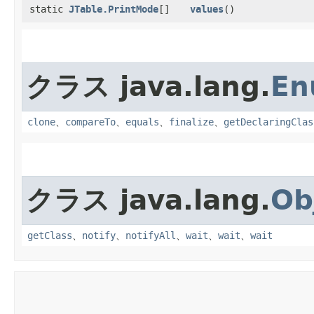
static
JTable.PrintMode
[]
values
()
クラス java.lang.
En
clone
、
compareTo
、
equals
、
finalize
、
getDeclaringClas
クラス java.lang.
Ob
getClass
、
notify
、
notifyAll
、
wait
、
wait
、
wait