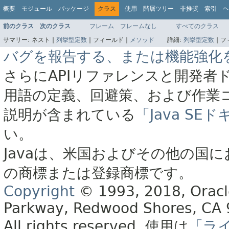
概要
モジュール
パッケージ
クラス
使用
階層ツリー
非推奨
索引
ヘ
前のクラス
次のクラス
フレーム
フレームなし
すべてのクラス
サマリー:
ネスト |
列挙型定数
|
フィールド |
メソッド
詳細:
列挙型定数
|
フ
バグを報告する、または機能強化
さらにAPIリファレンスと開発者
用語の定義、回避策、および作業
説明が含まれている
「Java S
い。
Javaは、米国およびその他の国に
の商標または登録商標です。
Copyright
© 1993, 2018, Oracle 
Parkway, Redwood Shores, CA
All rights reserved.
使用は
「ラ