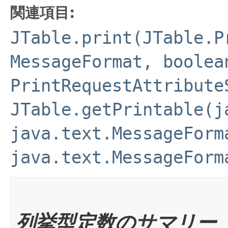
関連項目:
JTable.print(JTable.P
MessageFormat, boolea
PrintRequestAttribute
JTable.getPrintable(j
java.text.MessageForm
java.text.MessageForm
列挙型定数のサマリー