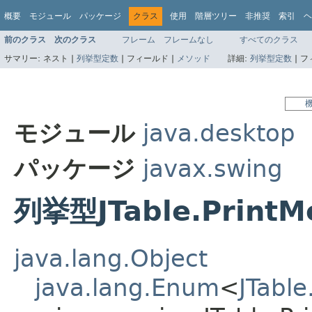
概要
モジュール
パッケージ
クラス
使用
階層ツリー
非推奨
索引
ヘ
前のクラス
次のクラス
フレーム
フレームなし
すべてのクラス
サマリー:
ネスト |
列挙型定数
|
フィールド |
メソッド
詳細:
列挙型定数
|
フ
モジュール
java.desktop
パッケージ
javax.swing
列挙型JTable.PrintM
java.lang.Object
java.lang.Enum
<
JTable