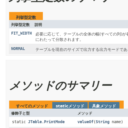
列挙型定数
列挙型定数
説明
FIT_WIDTH
必要に応じて、テーブルの全体の幅(すべての列)
にわたって分散されます。
NORMAL
テーブルを現在のサイズで出力する出力モードであ
メソッドのサマリー
すべてのメソッド
staticメソッド
具象メソッド
修飾子と型
メソッド
static
JTable.PrintMode
valueOf
​(
String
name)