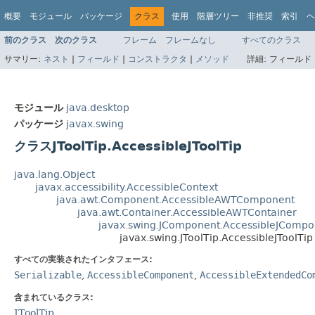
概要
モジュール
パッケージ
クラス
使用
階層ツリー
非推奨
索引
ヘ
前のクラス
次のクラス
フレーム
フレームなし
すべてのクラス
サマリー:
ネスト
|
フィールド
|
コンストラクタ
|
メソッド
詳細:
フィールド 
モジュール
java.desktop
パッケージ
javax.swing
クラスJToolTip.AccessibleJToolTip
java.lang.Object
javax.accessibility.AccessibleContext
java.awt.Component.AccessibleAWTComponent
java.awt.Container.AccessibleAWTContainer
javax.swing.JComponent.AccessibleJCompo
javax.swing.JToolTip.AccessibleJToolTip
すべての実装されたインタフェース:
Serializable
,
AccessibleComponent
,
AccessibleExtendedCo
含まれているクラス:
JToolTip