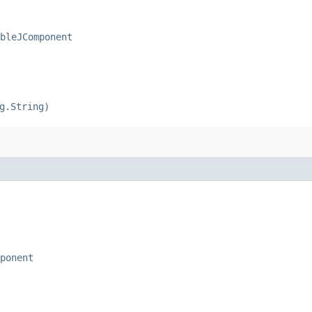
bleJComponent
g.String)
ponent