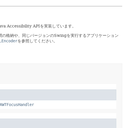
cessibility APIを実装しています。
の格納や、同じバージョンのSwingを実行するアプリケーション
LEncoder
を参照してください。
AWTFocusHandler