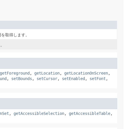
説明を取得します。
す。
getForeground
,
getLocation
,
getLocationOnScreen
,
und
,
setBounds
,
setCursor
,
setEnabled
,
setFont
,
nSet
,
getAccessibleSelection
,
getAccessibleTable
,