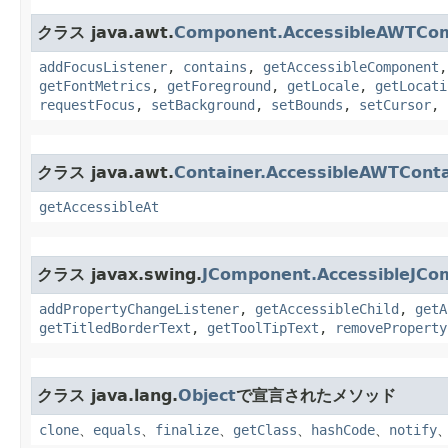
クラス java.awt.
Component.AccessibleAWTCo
addFocusListener
,
contains
,
getAccessibleComponent
getFontMetrics
,
getForeground
,
getLocale
,
getLocati
requestFocus
,
setBackground
,
setBounds
,
setCursor
,
クラス java.awt.
Container.AccessibleAWTConta
getAccessibleAt
クラス javax.swing.
JComponent.AccessibleJCo
addPropertyChangeListener
,
getAccessibleChild
,
getA
getTitledBorderText
,
getToolTipText
,
removeProperty
クラス java.lang.
Object
で宣言されたメソッド
clone
、
equals
、
finalize
、
getClass
、
hashCode
、
notify