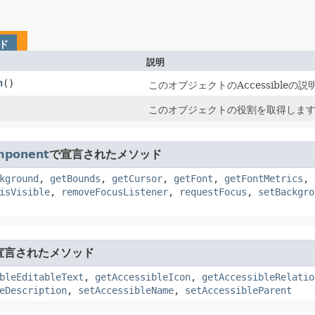
ド
説明
n
()
このオブジェクトのAccessibleの
このオブジェクトの役割を取得しま
mponent
で宣言されたメソッド
kground
,
getBounds
,
getCursor
,
getFont
,
getFontMetrics
,
isVisible
,
removeFocusListener
,
requestFocus
,
setBackgro
宣言されたメソッド
bleEditableText
,
getAccessibleIcon
,
getAccessibleRelatio
eDescription
,
setAccessibleName
,
setAccessibleParent