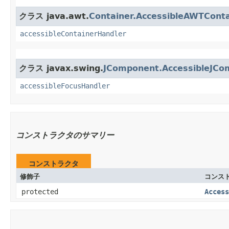
クラス java.awt.
Container.AccessibleAWTConta
accessibleContainerHandler
クラス javax.swing.
JComponent.AccessibleJCo
accessibleFocusHandler
コンストラクタのサマリー
コンストラクタ
修飾子
コンス
protected
Access