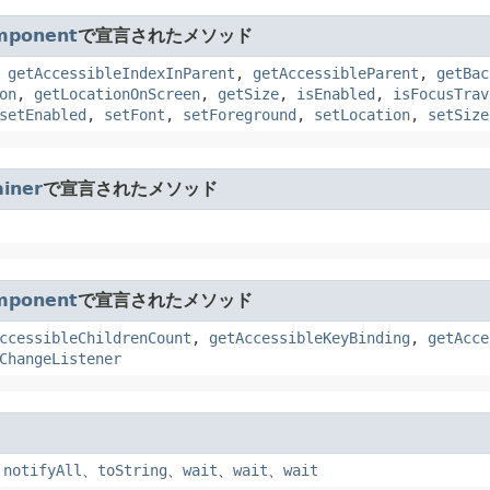
mponent
で宣言されたメソッド
,
getAccessibleIndexInParent
,
getAccessibleParent
,
getBac
on
,
getLocationOnScreen
,
getSize
,
isEnabled
,
isFocusTrav
setEnabled
,
setFont
,
setForeground
,
setLocation
,
setSize
iner
で宣言されたメソッド
mponent
で宣言されたメソッド
ccessibleChildrenCount
,
getAccessibleKeyBinding
,
getAcce
ChangeListener
、
notifyAll
、
toString
、
wait
、
wait
、
wait