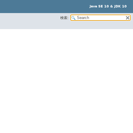
Java SE 10 & JDK 10
検索: