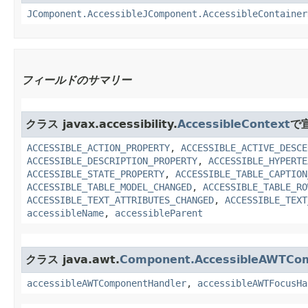
JComponent.AccessibleJComponent.AccessibleContainer
フィールドのサマリー
クラス javax.accessibility.
AccessibleContext
で
ACCESSIBLE_ACTION_PROPERTY
,
ACCESSIBLE_ACTIVE_DESCE
ACCESSIBLE_DESCRIPTION_PROPERTY
,
ACCESSIBLE_HYPERTE
ACCESSIBLE_STATE_PROPERTY
,
ACCESSIBLE_TABLE_CAPTION
ACCESSIBLE_TABLE_MODEL_CHANGED
,
ACCESSIBLE_TABLE_RO
ACCESSIBLE_TEXT_ATTRIBUTES_CHANGED
,
ACCESSIBLE_TEXT
accessibleName
,
accessibleParent
クラス java.awt.
Component.AccessibleAWTCo
accessibleAWTComponentHandler
,
accessibleAWTFocusHa