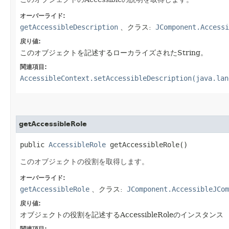
オーバーライド:
getAccessibleDescription
、クラス:
JComponent.Accessi
戻り値:
このオブジェクトを記述するローカライズされたString。
関連項目:
AccessibleContext.setAccessibleDescription(java.lan
getAccessibleRole
public 
AccessibleRole
 getAccessibleRole()
このオブジェクトの役割を取得します。
オーバーライド:
getAccessibleRole
、クラス:
JComponent.AccessibleJCom
戻り値:
オブジェクトの役割を記述するAccessibleRoleのインスタンス