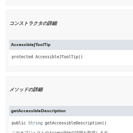
コンストラクタの詳細
AccessibleJToolTip
protected AccessibleJToolTip()
メソッドの詳細
getAccessibleDescription
public 
String
 getAccessibleDescription()
このオブジェクトのAccessibleの説明を取得します。