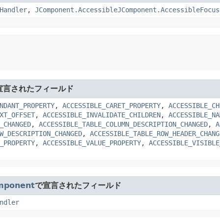
Handler
,
JComponent.AccessibleJComponent.AccessibleFocus
宣言されたフィールド
NDANT_PROPERTY
,
ACCESSIBLE_CARET_PROPERTY
,
ACCESSIBLE_CH
XT_OFFSET
,
ACCESSIBLE_INVALIDATE_CHILDREN
,
ACCESSIBLE_NA
_CHANGED
,
ACCESSIBLE_TABLE_COLUMN_DESCRIPTION_CHANGED
,
A
W_DESCRIPTION_CHANGED
,
ACCESSIBLE_TABLE_ROW_HEADER_CHANG
_PROPERTY
,
ACCESSIBLE_VALUE_PROPERTY
,
ACCESSIBLE_VISIBLE
mponent
で宣言されたフィールド
ndler