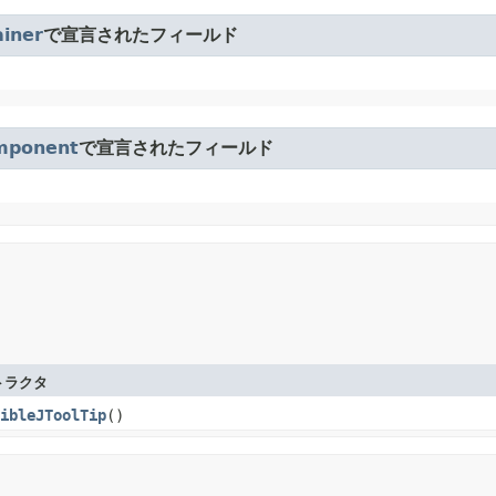
iner
で宣言されたフィールド
mponent
で宣言されたフィールド
トラクタ
ibleJToolTip
()