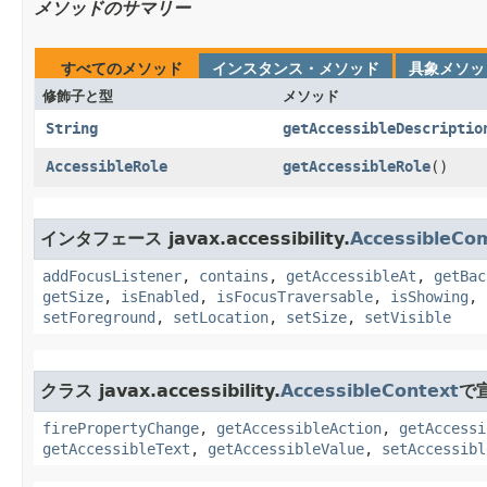
メソッドのサマリー
すべてのメソッド
インスタンス・メソッド
具象メソッ
修飾子と型
メソッド
String
getAccessibleDescriptio
AccessibleRole
getAccessibleRole
()
インタフェース javax.accessibility.
AccessibleCo
addFocusListener
,
contains
,
getAccessibleAt
,
getBac
getSize
,
isEnabled
,
isFocusTraversable
,
isShowing
,
setForeground
,
setLocation
,
setSize
,
setVisible
クラス javax.accessibility.
AccessibleContext
で
firePropertyChange
,
getAccessibleAction
,
getAccessi
getAccessibleText
,
getAccessibleValue
,
setAccessibl