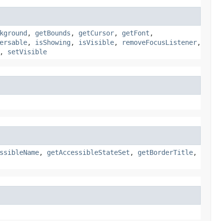
kground
,
getBounds
,
getCursor
,
getFont
,
ersable
,
isShowing
,
isVisible
,
removeFocusListener
,
,
setVisible
ssibleName
,
getAccessibleStateSet
,
getBorderTitle
,