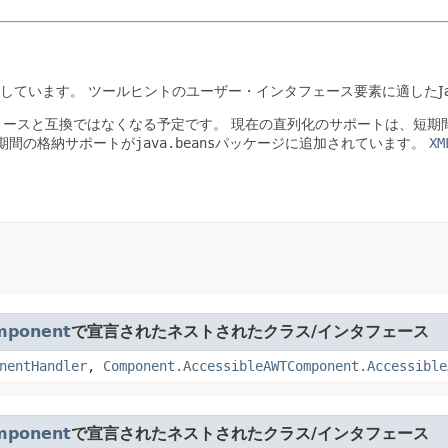
しています。
ツールヒントのユーザー・インタフェース要素に適したJava Ac
リースと互換ではなくなる予定です。
現在の直列化のサポートは、短期間
の長期間の格納サポートが
java.beans
パッケージに追加されています。
XM
mponent
で宣言されたネストされたクラス/インタフェース
nentHandler
,
Component.AccessibleAWTComponent.Accessible
mponent
で宣言されたネストされたクラス/インタフェース