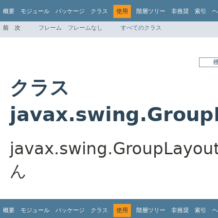
概要
モジュール
パッケージ
クラス
使用
階層ツリー
非推奨
索引
ヘ
前
次
フレーム
フレームなし
すべてのクラス
クラス
javax.swing.Grou
javax.swing.Group
ん
概要
モジュール
パッケージ
クラス
使用
階層ツリー
非推奨
索引
ヘ