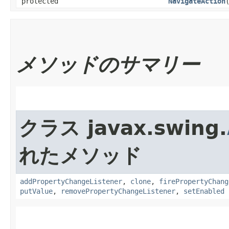
protected
NavigateAction
メソッドのサマリー
クラス javax.swing.
れたメソッド
addPropertyChangeListener
,
clone
,
firePropertyChang
putValue
,
removePropertyChangeListener
,
setEnabled