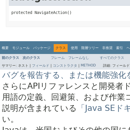
protected NavigateAction()
概要
モジュール
パッケージ
クラス
使用
階層ツリー
非推奨
索引
ヘ
前のクラス
次のクラス
フレーム
フレームなし
すべてのクラス
METHOD
サマリー:
ネスト |
フィールド
|
コンストラクタ
|
詳細:
フィールド
バグを報告する、または機能強化
さらにAPIリファレンスと開発者
用語の定義、回避策、および作業
説明が含まれている
「Java S
い。