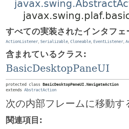
javax.swing.AbstractAc
javax.swing.plaf.bas
すべての実装されたインタフェ
ActionListener
,
Serializable
,
Cloneable
,
EventListener
,
A
含まれているクラス:
BasicDesktopPaneUI
protected class 
BasicDesktopPaneUI.NavigateAction
extends 
AbstractAction
次の内部フレームに移動す
関連項目: