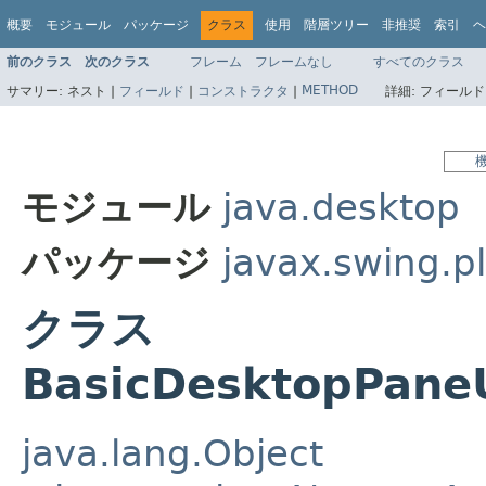
概要
モジュール
パッケージ
クラス
使用
階層ツリー
非推奨
索引
ヘ
前のクラス
次のクラス
フレーム
フレームなし
すべてのクラス
METHOD
サマリー:
ネスト |
フィールド
|
コンストラクタ
|
詳細:
フィールド
モジュール
java.desktop
パッケージ
javax.swing.pl
クラス
BasicDesktopPaneU
java.lang.Object