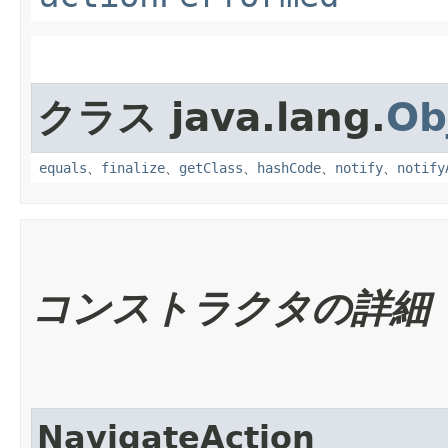
クラス java.lang.
Ob
equals
、
finalize
、
getClass
、
hashCode
、
notify
、
notify
コンストラクタの詳細
NavigateAction