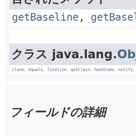
getBaseline
,
getBase
クラス java.lang.
Ob
clone
、
equals
、
finalize
、
getClass
、
hashCode
、
notify
フィールドの詳細