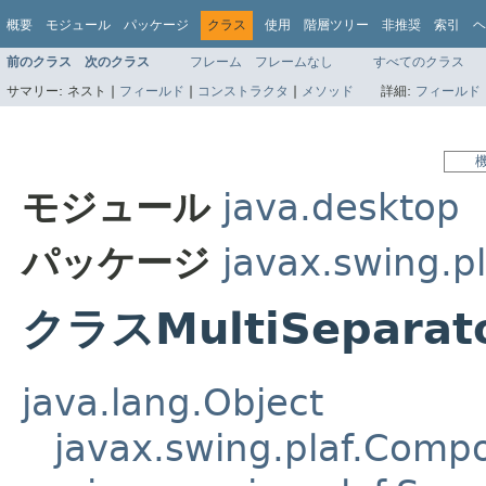
概要
モジュール
パッケージ
クラス
使用
階層ツリー
非推奨
索引
ヘ
前のクラス
次のクラス
フレーム
フレームなし
すべてのクラス
サマリー:
ネスト |
フィールド
|
コンストラクタ
|
メソッド
詳細:
フィールド
モジュール
java.desktop
パッケージ
javax.swing.pl
クラスMultiSeparat
java.lang.Object
javax.swing.plaf.Comp