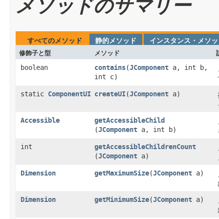
メソッドのサマリー
すべてのメソッド
静的メソッド
インスタンス・メソッ
修飾子と型
メソッド
boolean
contains
​(
JComponent
a, int b,
int c)
static
ComponentUI
createUI
​(
JComponent
a)
Accessible
getAccessibleChild
(
JComponent
a, int b)
int
getAccessibleChildrenCount
(
JComponent
a)
Dimension
getMaximumSize
​(
JComponent
a)
Dimension
getMinimumSize
​(
JComponent
a)