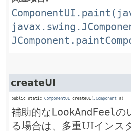
ComponentUI.paint(ja
javax.swing.JCompone
JComponent.paintComp
createUI
public static 
ComponentUI
 createUI​(
JComponent
 a)
補助的な
LookAndFeel
の
る場合は、多重UIインス