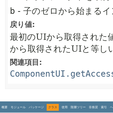
b
- 子のゼロから始まる
戻り値:
最初のUIから取得された
から取得されたUIと等し
関連項目:
ComponentUI.getAcces
概要
モジュール
パッケージ
クラス
使用
階層ツリー
非推奨
索引
ヘ