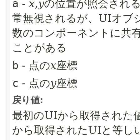
a
-
x,y
の位置が照会され
常無視されるが、UIオブ
数のコンポーネントに共
ことがある
b
- 点の
x
座標
c
- 点の
y
座標
戻り値:
最初のUIから取得された
から取得されたUIと等し