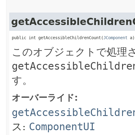
getAccessibleChildren
public int getAccessibleChildrenCount​(
JComponent
 a)
このオブジェクトで処理さ
getAccessibleChildre
す。
オーバーライド:
getAccessibleChildre
ス:
ComponentUI