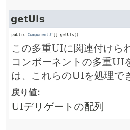
getUIs
public 
ComponentUI
[] getUIs()
この多重UIに関連付けら
コンポーネントの多重UI
は、これらのUIを処理で
戻り値:
UIデリゲートの配列