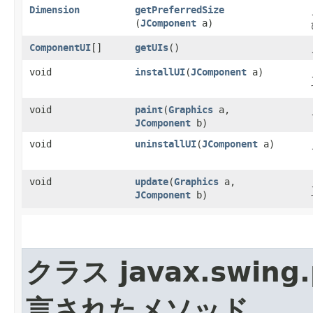
Dimension
getPreferredSize
(
JComponent
a)
ComponentUI
[]
getUIs
()
void
installUI
​(
JComponent
a)
void
paint
​(
Graphics
a,
JComponent
b)
void
uninstallUI
​(
JComponent
a)
void
update
​(
Graphics
a,
JComponent
b)
クラス javax.swing.p
言されたメソッド