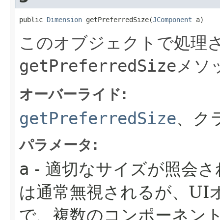
public 
Dimension
 getPreferredSize​(
JComponent
 a)
このオブジェクトで処理さ
getPreferredSize
メソ
オーバーライド:
getPreferredSize
、ク
パラメータ:
a
- 適切なサイズが照会
は通常無視されるが、UI
で、複数のコンポーネン