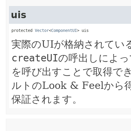
uis
protected 
Vector
<
ComponentUI
> uis
実際のUIが格納されてい
createUI
の呼出しによっ
を呼び出すことで取得で
ルトのLook & Feel
保証されます。