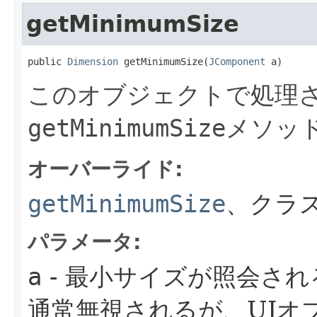
getMinimumSize
public 
Dimension
 getMinimumSize​(
JComponent
 a)
このオブジェクトで処理さ
getMinimumSize
メソッ
オーバーライド:
getMinimumSize
、クラス
パラメータ:
a
- 最小サイズが照会さ
通常無視されるが、UIオ