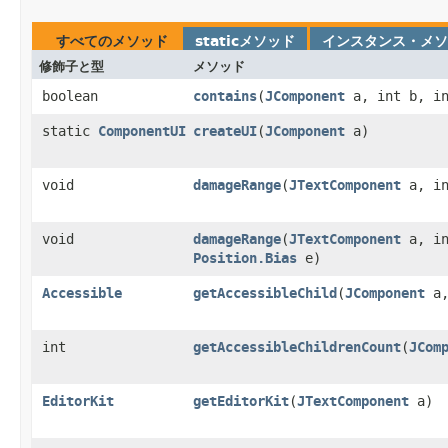
すべてのメソッド
staticメソッド
インスタンス・メソ
修飾子と型
メソッド
boolean
contains
​(
JComponent
a, int b, in
static
ComponentUI
createUI
​(
JComponent
a)
void
damageRange
​(
JTextComponent
a, in
void
damageRange
​(
JTextComponent
a, in
Position.Bias
e)
Accessible
getAccessibleChild
​(
JComponent
a,
int
getAccessibleChildrenCount
​(
JCom
EditorKit
getEditorKit
​(
JTextComponent
a)