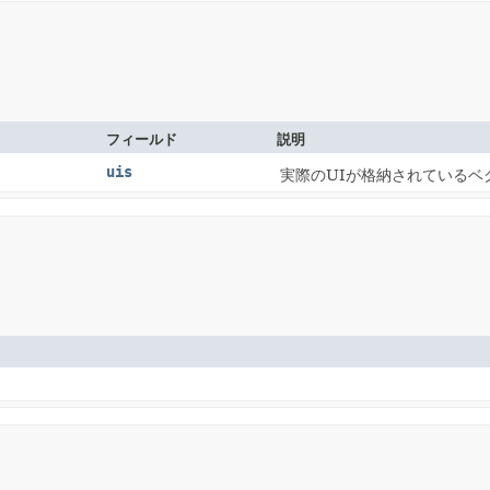
フィールド
説明
uis
実際のUIが格納されているベ