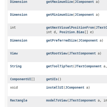
Dimension
getMaximumSize
​(
JComponent
a)
Dimension
getMinimumSize
​(
JComponent
a)
int
getNextVisualPositionFrom
​(
JText
int d,
Position.Bias
[] e)
Dimension
getPreferredSize
​(
JComponent
a)
View
getRootView
​(
JTextComponent
a)
String
getToolTipText
​(
JTextComponent
a
ComponentUI
[]
getUIs
()
void
installUI
​(
JComponent
a)
Rectangle
modelToView
​(
JTextComponent
a, in