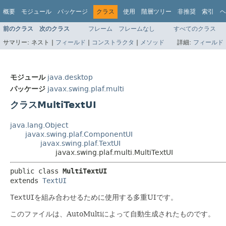
概要
モジュール
パッケージ
クラス
使用
階層ツリー
非推奨
索引
ヘ
前のクラス
次のクラス
フレーム
フレームなし
すべてのクラス
サマリー:
ネスト |
フィールド
|
コンストラクタ
|
メソッド
詳細:
フィールド
モジュール
java.desktop
パッケージ
javax.swing.plaf.multi
クラスMultiTextUI
java.lang.Object
javax.swing.plaf.ComponentUI
javax.swing.plaf.TextUI
javax.swing.plaf.multi.MultiTextUI
public class 
MultiTextUI
extends 
TextUI
TextUI
を組み合わせるために使用する多重UIです。
このファイルは、AutoMultiによって自動生成されたものです。