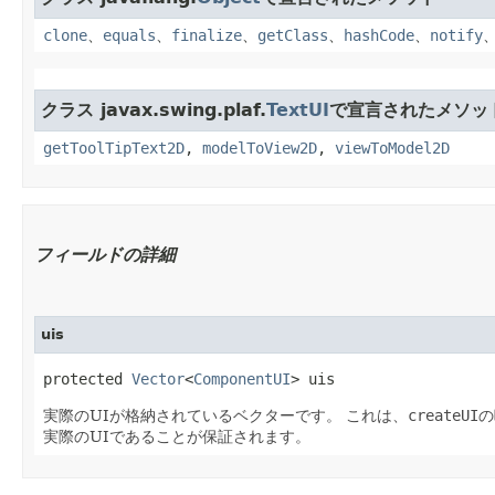
clone
、
equals
、
finalize
、
getClass
、
hashCode
、
notify
クラス javax.swing.plaf.
TextUI
で宣言されたメソッ
getToolTipText2D
,
modelToView2D
,
viewToModel2D
フィールドの詳細
uis
protected 
Vector
<
ComponentUI
> uis
実際のUIが格納されているベクターです。
これは、
createUI
の
実際のUIであることが保証されます。