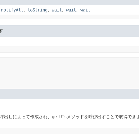
、
notifyAll
、
toString
、
wait
、
wait
、
wait
ド
呼出しによって作成され、
getUIs
メソッドを呼び出すことで取得でき