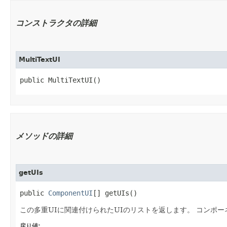
コンストラクタの詳細
MultiTextUI
public MultiTextUI()
メソッドの詳細
getUIs
public 
ComponentUI
[] getUIs()
この多重UIに関連付けられたUIのリストを返します。
コンポー
戻り値: