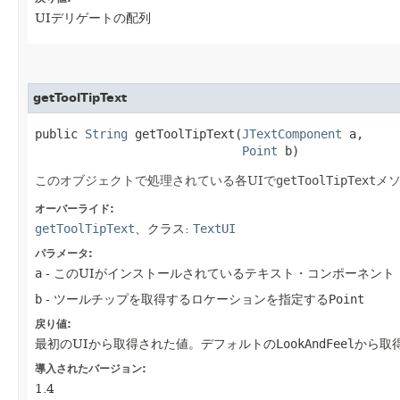
UIデリゲートの配列
getToolTipText
public 
String
 getToolTipText​(
JTextComponent
 a,

Point
 b)
このオブジェクトで処理されている各UIで
getToolTipText
メ
オーバーライド:
getToolTipText
、クラス:
TextUI
パラメータ:
a
- このUIがインストールされているテキスト・コンポーネント
b
- ツールチップを取得するロケーションを指定する
Point
戻り値:
最初のUIから取得された値。デフォルトの
LookAndFeel
から取
導入されたバージョン:
1.4