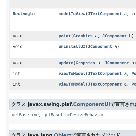
Rectangle
modelToView
​(
JTextComponent
a, i
void
paint
​(
Graphics
a,
JComponent
b)
void
uninstallUI
​(
JComponent
a)
void
update
​(
Graphics
a,
JComponent
b
int
viewToModel
​(
JTextComponent
a,
P
int
viewToModel
​(
JTextComponent
a,
P
クラス javax.swing.plaf.
ComponentUI
で宣言され
getBaseline
,
getBaselineResizeBehavior
クラス java.lang.
Object
で宣言されたメソッド