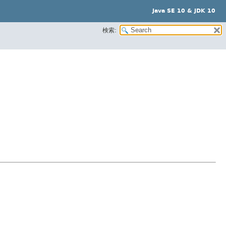
Java SE 10 & JDK 10
検索: