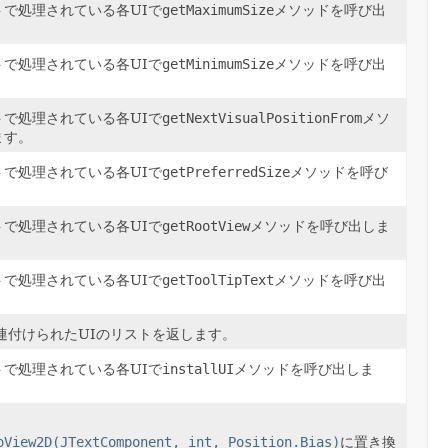
で処理されている各UIで
getMaximumSize
メソッドを呼び出
で処理されている各UIで
getMinimumSize
メソッドを呼び出
で処理されている各UIで
getNextVisualPositionFrom
メソ
ます。
で処理されている各UIで
getPreferredSize
メソッドを呼び
で処理されている各UIで
getRootView
メソッドを呼び出しま
で処理されている各UIで
getToolTipText
メソッドを呼び出
連付けられたUIのリストを返します。
で処理されている各UIで
installUI
メソッドを呼び出しま
oView2D(JTextComponent, int, Position.Bias)
に置き換