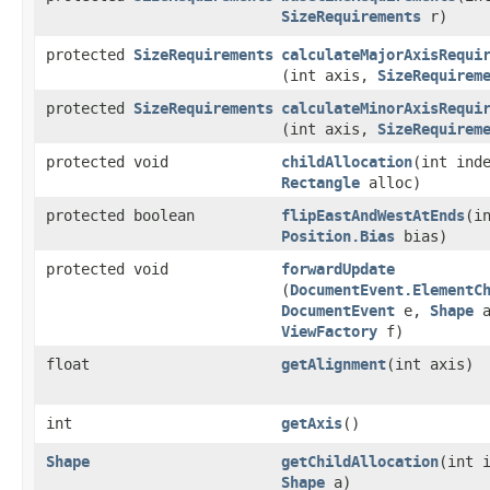
SizeRequirements
r)
protected
SizeRequirements
calculateMajorAxisRequi
(int axis,
SizeRequirem
protected
SizeRequirements
calculateMinorAxisRequi
(int axis,
SizeRequirem
protected void
childAllocation
​(int ind
Rectangle
alloc)
protected boolean
flipEastAndWestAtEnds
​(i
Position.Bias
bias)
protected void
forwardUpdate
(
DocumentEvent.ElementC
DocumentEvent
e,
Shape
a
ViewFactory
f)
float
getAlignment
​(int axis)
int
getAxis
()
Shape
getChildAllocation
​(int 
Shape
a)