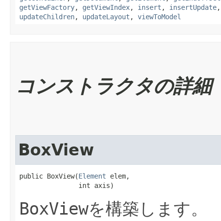
getViewFactory
,
getViewIndex
,
insert
,
insertUpdate
updateChildren
,
updateLayout
,
viewToModel
コンストラクタの詳細
BoxView
public BoxView​(
Element
 elem,

               int axis)
BoxView
を構築します。