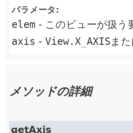
パラメータ:
elem
- このビューが扱う
axis
-
View.X_AXIS
また
メソッドの詳細
getAxis