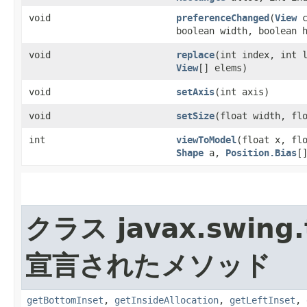
void
preferenceChanged
​(
View
c
boolean width, boolean 
void
replace
​(int index, int 
View
[] elems)
void
setAxis
​(int axis)
void
setSize
​(float width, fl
int
viewToModel
​(float x, fl
Shape
a,
Position.Bias
[
クラス javax.swing.
宣言されたメソッド
getBottomInset
,
getInsideAllocation
,
getLeftInset
,