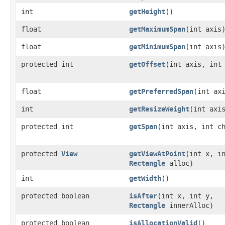
int
getHeight
()
float
getMaximumSpan
​(int axis
float
getMinimumSpan
​(int axis
protected int
getOffset
​(int axis, int
float
getPreferredSpan
​(int ax
int
getResizeWeight
​(int axi
protected int
getSpan
​(int axis, int c
protected
View
getViewAtPoint
​(int x, i
Rectangle
alloc)
int
getWidth
()
protected boolean
isAfter
​(int x, int y,
Rectangle
innerAlloc)
protected boolean
isAllocationValid
()