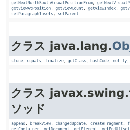
getNextNorthSouthVisualPositionFrom
,
getNextVisualP
getViewAtPosition
,
getViewCount
,
getViewIndex
,
getV
setParagraphInsets
,
setParent
クラス java.lang.
Ob
clone
、
equals
、
finalize
、
getClass
、
hashCode
、
notify
クラス javax.swing.
ソッド
append
,
breakView
,
changedUpdate
,
createFragment
,
f
getContainer
,
getDocument
,
getElement
,
getEndOffset