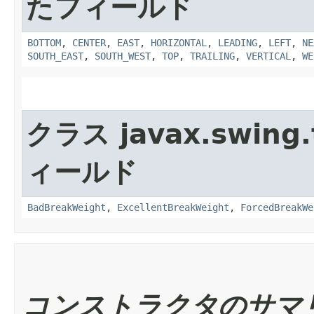
たフィールド
BOTTOM
,
CENTER
,
EAST
,
HORIZONTAL
,
LEADING
,
LEFT
,
NE
SOUTH_EAST
,
SOUTH_WEST
,
TOP
,
TRAILING
,
VERTICAL
,
WE
クラス javax.swing.
ィールド
BadBreakWeight
,
ExcellentBreakWeight
,
ForcedBreakWe
コンストラクタのサマ