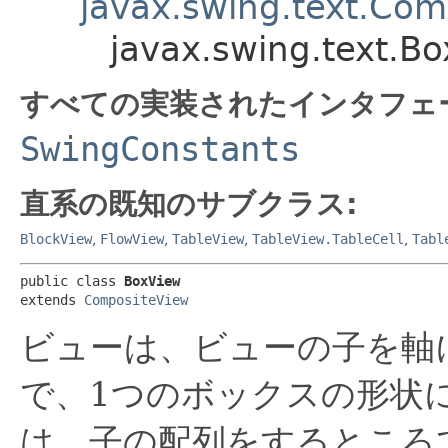
javax.swing.text.Com
javax.swing.text.B
すべての実装されたインタフェ
SwingConstants
直系の既知のサブクラス:
BlockView
,
FlowView
,
TableView
,
TableView.TableCell
,
Tabl
public class 
BoxView
extends 
CompositeView
ビューは、ビューの子を軸
で、1つのボックスの形状
は、子の配列をするところ