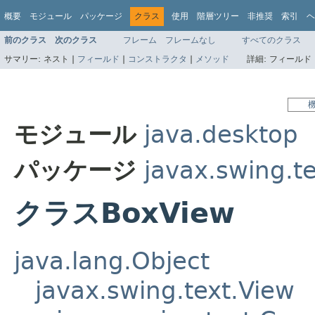
概要
モジュール
パッケージ
クラス
使用
階層ツリー
非推奨
索引
ヘ
前のクラス
次のクラス
フレーム
フレームなし
すべてのクラス
サマリー:
ネスト |
フィールド
|
コンストラクタ
|
メソッド
詳細:
フィールド 
モジュール
java.desktop
パッケージ
javax.swing.t
クラスBoxView
java.lang.Object
javax.swing.text.View