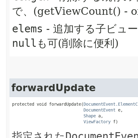
で、(getViewCount() - o
elems
- 追加する子ビュ
null
も可(削除に便利)
forwardUpdate
protected void forwardUpdate​(
DocumentEvent.ElementC
DocumentEvent
 e,

Shape
 a,

ViewFactory
 f)
指定された
DocumentEve