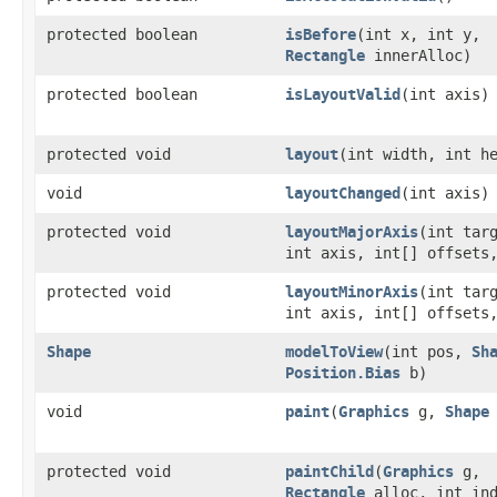
protected boolean
isBefore
​(int x, int y,
Rectangle
innerAlloc)
protected boolean
isLayoutValid
​(int axis)
protected void
layout
​(int width, int h
void
layoutChanged
​(int axis)
protected void
layoutMajorAxis
​(int tar
int axis, int[] offsets
protected void
layoutMinorAxis
​(int tar
int axis, int[] offsets
Shape
modelToView
​(int pos,
Sh
Position.Bias
b)
void
paint
​(
Graphics
g,
Shape
protected void
paintChild
​(
Graphics
g,
Rectangle
alloc, int ind