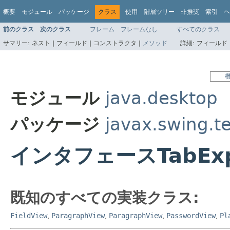
概要
モジュール
パッケージ
クラス
使用
階層ツリー
非推奨
索引
ヘ
前のクラス
次のクラス
フレーム
フレームなし
すべてのクラス
サマリー:
ネスト |
フィールド |
コンストラクタ |
メソッド
詳細:
フィールド 
モジュール
java.desktop
パッケージ
javax.swing.t
インタフェースTabExp
既知のすべての実装クラス:
FieldView
,
ParagraphView
,
ParagraphView
,
PasswordView
,
Pl