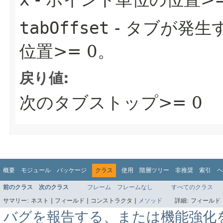
x
tabOffset
- タブが発
位置>= 0。
戻り値:
次のタブストップ>= 0
概要
モジュール
パッケージ
クラス
使用
階層ツリー
非推奨
索引
ヘ
前のクラス
次のクラス
フレーム
フレームなし
すべてのクラス
サマリー:
ネスト |
フィールド |
コンストラクタ |
メソッド
詳細:
フィールド 
バグを報告する、または機能強化