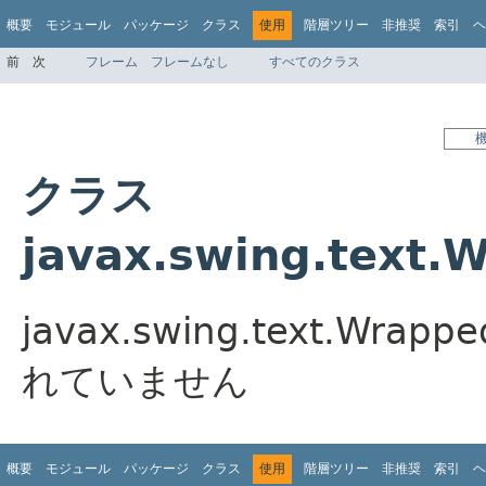
概要
モジュール
パッケージ
クラス
使用
階層ツリー
非推奨
索引
ヘ
前
次
フレーム
フレームなし
すべてのクラス
クラス
javax.swing.text
javax.swing.text.Wr
れていません
概要
モジュール
パッケージ
クラス
使用
階層ツリー
非推奨
索引
ヘ