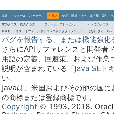
概要
モジュール
パッケージ
クラス
使用
階層ツリー
非推奨
索引
ヘ
前のクラス
次のクラス
フレーム
フレームなし
すべてのクラス
サマリー:
ネスト |
フィールド |
コンストラクタ |
メソッド
詳細:
フィールド 
バグを報告する、または機能強化
さらにAPIリファレンスと開発者
用語の定義、回避策、および作業
説明が含まれている
「Java S
い。
Javaは、米国およびその他の国に
の商標または登録商標です。
Copyright
© 1993, 2018, Oracle 