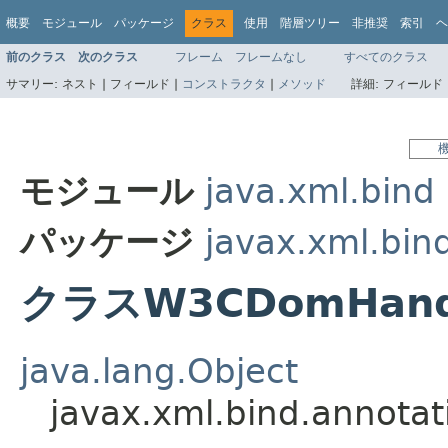
概要
モジュール
パッケージ
クラス
使用
階層ツリー
非推奨
索引
ヘ
前のクラス
次のクラス
フレーム
フレームなし
すべてのクラス
サマリー:
ネスト |
フィールド |
コンストラクタ
|
メソッド
詳細:
フィールド 
モジュール
java.xml.bind
パッケージ
javax.xml.bin
クラスW3CDomHand
java.lang.Object
javax.xml.bind.annot