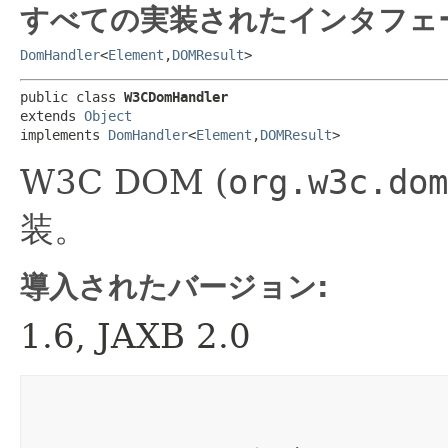
すべての実装されたインタフェ
DomHandler
<
Element
,
DOMResult
>
public class 
W3CDomHandler
extends 
Object
implements 
DomHandler
<
Element
,
DOMResult
>
W3C DOM (
org.w3c.dom
装。
導入されたバージョン:
1.6, JAXB 2.0