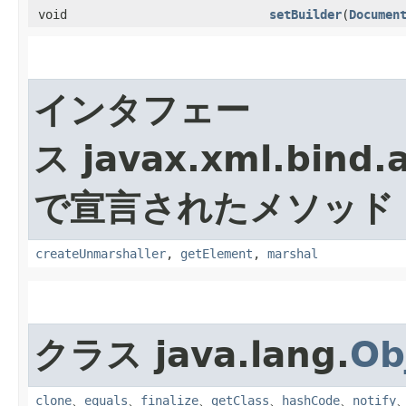
void
setBuilder
​(
Documen
インタフェー
ス javax.xml.bind.
で宣言されたメソッド
createUnmarshaller
,
getElement
,
marshal
クラス java.lang.
Ob
clone
、
equals
、
finalize
、
getClass
、
hashCode
、
notify