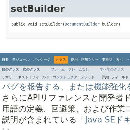
setBuilder
public void setBuilder​(
DocumentBuilder
 builder)
概要
モジュール
パッケージ
クラス
使用
階層ツリー
非推奨
索引
ヘ
前のクラス
次のクラス
フレーム
フレームなし
すべてのクラス
サマリー:
ネスト |
フィールド |
コンストラクタ
|
メソッド
詳細:
フィールド 
バグを報告する、または機能強化
さらにAPIリファレンスと開発者
用語の定義、回避策、および作業
説明が含まれている
「Java S