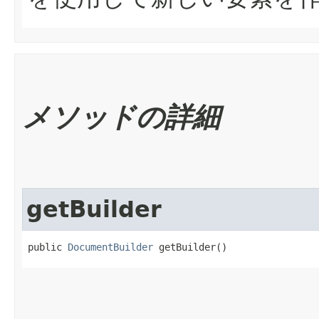
メソッドの詳細
getBuilder
public 
DocumentBuilder
 getBuilder()