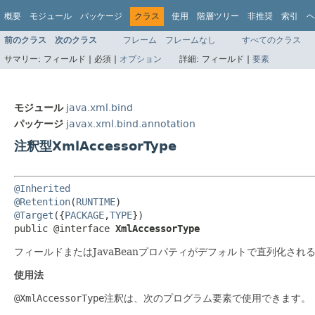
概要
モジュール
パッケージ
クラス
使用
階層ツリー
非推奨
索引
ヘ
前のクラス
次のクラス
フレーム
フレームなし
すべてのクラス
サマリー:
フィールド |
必須 |
オプション
詳細:
フィールド |
要素
モジュール
java.xml.bind
パッケージ
javax.xml.bind.annotation
注釈型XmlAccessorType
@Inherited
@Retention
(
RUNTIME
@Target
({
PACKAGE
,
TYPE
})

public @interface 
XmlAccessorType
フィールドまたはJavaBeanプロパティがデフォルトで直列化され
使用法
@XmlAccessorType
注釈は、次のプログラム要素で使用できます。