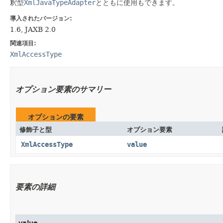
釈型
XmlJavaTypeAdapter
とともに使用もできます。
導入されたバージョン:
1.6, JAXB 2.0
関連項目:
XmlAccessType
オプション要素のサマリー
オプションの要素
修飾子と型
オプション要素
XmlAccessType
value
要素の詳細
value