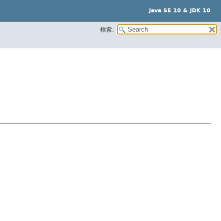
Java SE 10 & JDK 10
検索: