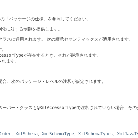
avadocの「パッケージの仕様」を参照してください。
列化に対する制御を提供します。
クラスに適用されます。
次の継承セマンティックスが適用されます。
す。
cessorType
が存在するとき、それが継承されます。
されます。
場合、次のパッケージ・レベルの注釈が仮定されます。
スーパー・クラスも
@XmlAccessorType
で注釈されていない場合、その
Order
、
XmlSchema
、
XmlSchemaType
、
XmlSchemaTypes
、
XmlJavaT