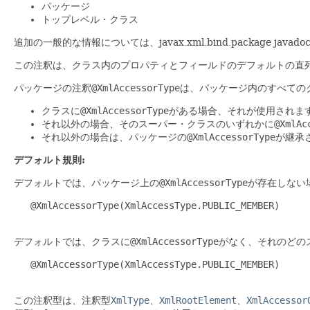
パッケージ
トップレベル・クラス
追加の一般的な情報については、javax.xml.bind.package j
この注釈は、クラス内のプロパティとフィールドのデフォルトの直
パッケージの注釈
@XmlAccessorType
は、パッケージ内のすべての
クラスに
@XmlAccessorType
がある場合、それが使用されま
それ以外の場合、そのスーパー・クラスのいずれかに
@XmlAc
それ以外の場合は、パッケージの
@XmlAccessorType
が継承
デフォルト規則:
デフォルトでは、パッケージ上の
@XmlAccessorType
が存在しない
   @XmlAccessorType(XmlAccessType.PUBLIC_MEMBER)

デフォルトでは、クラスに
@XmlAccessorType
がなく、それのどの
   @XmlAccessorType(XmlAccessType.PUBLIC_MEMBER)

この注釈型は、注釈型
XmlType
、
XmlRootElement
、
XmlAccessor