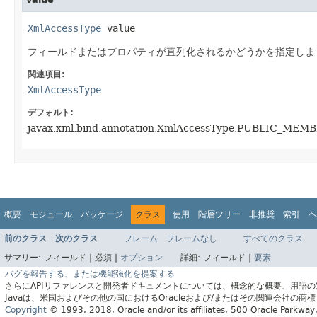
XmlAccessType
 value
フィールドまたはプロパティが直列化されるかどうかを指定しま
関連項目:
XmlAccessType
デフォルト:
javax.xml.bind.annotation.XmlAccessType.PUBLIC_MEM
概要
モジュール
パッケージ
クラス
使用
階層ツリー
非推奨
索引
ヘ
前のクラス
次のクラス
フレーム
フレームなし
すべてのクラス
サマリー:
フィールド |
必須 |
オプション
詳細:
フィールド |
要素
バグを報告する、または機能強化を提案する
さらにAPIリファレンスと開発者ドキュメントについては、概念的な概要、用語
Javaは、米国およびその他の国におけるOracleおよび/またはその関連会社の商
Copyright
© 1993, 2018, Oracle and/or its affiliates, 500 Oracle Parkw