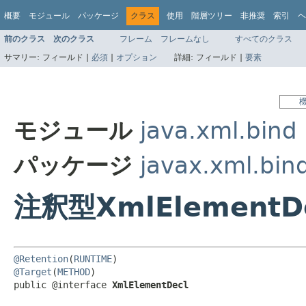
概要
モジュール
パッケージ
クラス
使用
階層ツリー
非推奨
索引
ヘ
前のクラス
次のクラス
フレーム
フレームなし
すべてのクラス
サマリー:
フィールド |
必須
|
オプション
詳細:
フィールド |
要素
モジュール
java.xml.bind
パッケージ
javax.xml.bin
注釈型XmlElementD
@Retention
(
RUNTIME
@Target
(
METHOD
)

public @interface 
XmlElementDecl