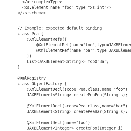
       </xs:complexType>

       <xs:element name="foo" type="xs:int"/>

     </xs:schema>

     // Example: expected default binding

     class Pea {

         @XmlElementRefs({

             @XmlElementRef(name="foo",type=JAXBElemen
             @XmlElementRef(name="bar",type=JAXBElemen
         })

         List<JAXBElement<String>> fooOrBar;

     }

     @XmlRegistry

     class ObjectFactory {

         @XmlElementDecl(scope=Pea.class,name="foo")

         JAXBElement<String> createPeaFoo(String s);

         @XmlElementDecl(scope=Pea.class,name="bar")

         JAXBElement<String> createPeaBar(String s);

         @XmlElementDecl(name="foo")

         JAXBElement<Integer> createFoo(Integer i);
