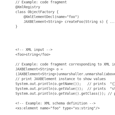
     // Example: code fragment

     @XmlRegistry

     class ObjectFactory {

         @XmlElementDecl(name="foo")

         JAXBElement<String> createFoo(String s) { ...
     }

     <!-- XML input -->

     <foo>string</foo>

     // Example: code fragment corresponding to XML in
     JAXBElement<String> o =

     (JAXBElement<String>)unmarshaller.unmarshal(above
     // print JAXBElement instance to show values

     System.out.println(o.getName());   // prints  "{}
     System.out.println(o.getValue());  // prints  "st
     System.out.println(o.getValue().getClass()); // p
     <!-- Example: XML schema definition -->

     <xs:element name="foo" type="xs:string"/>
