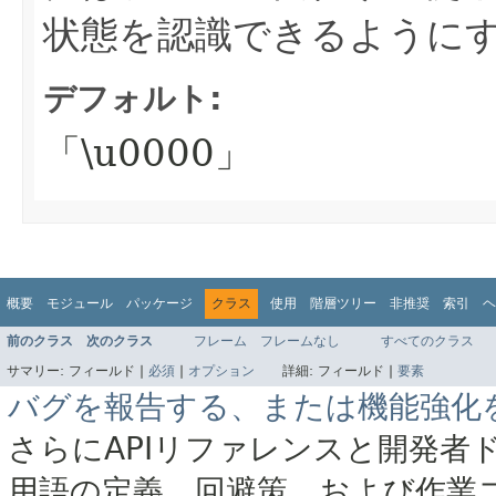
状態を認識できるように
デフォルト:
「\u0000」
概要
モジュール
パッケージ
クラス
使用
階層ツリー
非推奨
索引
ヘ
前のクラス
次のクラス
フレーム
フレームなし
すべてのクラス
サマリー:
フィールド |
必須
|
オプション
詳細:
フィールド |
要素
バグを報告する、または機能強化
さらにAPIリファレンスと開発者
用語の定義、回避策、および作業