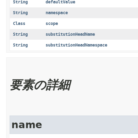
String
defaultValue
String
namespace
Class
scope
String
substitutionHeadName
String
substitutionHeadNamespace
要素の詳細
name