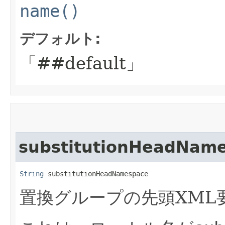
name()
デフォルト:
「##default」
substitutionHeadNam
String
 substitutionHeadNamespace
置換グループの先頭XML