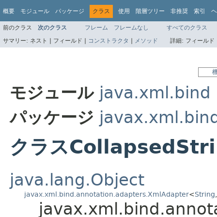
概要
モジュール
パッケージ
クラス
使用
階層ツリー
非推奨
索引
ヘ
前のクラス
次のクラス
フレーム
フレームなし
すべてのクラス
サマリー:
ネスト |
フィールド |
コンストラクタ
|
メソッド
詳細:
フィールド 
モジュール
java.xml.bind
パッケージ
javax.xml.bin
クラスCollapsedStri
java.lang.Object
javax.xml.bind.annotation.adapters.XmlAdapter
<
String
,
javax.xml.bind.annot