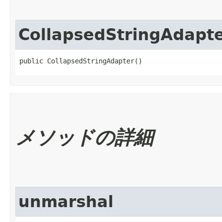
CollapsedStringAdapt
public CollapsedStringAdapter()
メソッドの詳細
unmarshal