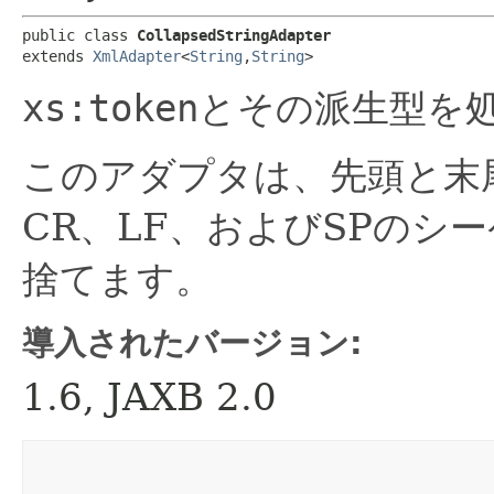
public class 
CollapsedStringAdapter
extends 
XmlAdapter
<
String
,
String
>
xs:token
とその派生型を
このアダプタは、先頭と末
CR、LF、およびSPのシ
捨てます。
導入されたバージョン:
1.6, JAXB 2.0