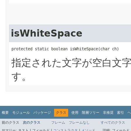
isWhiteSpace
protected static boolean isWhiteSpace​(char ch)
指定された文字が空白文字
す。
概要
モジュール
パッケージ
クラス
使用
階層ツリー
非推奨
索引
ヘ
前のクラス
次のクラス
フレーム
フレームなし
すべてのクラス
サマリー:
ネスト |
フィールド |
コンストラクタ
|
メソッド
詳細:
フィールド 