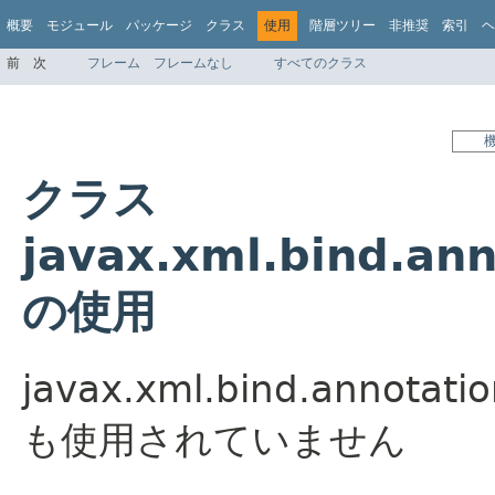
概要
モジュール
パッケージ
クラス
使用
階層ツリー
非推奨
索引
ヘ
前
次
フレーム
フレームなし
すべてのクラス
クラス
javax.xml.bind.an
の使用
javax.xml.bind.annota
も使用されていません