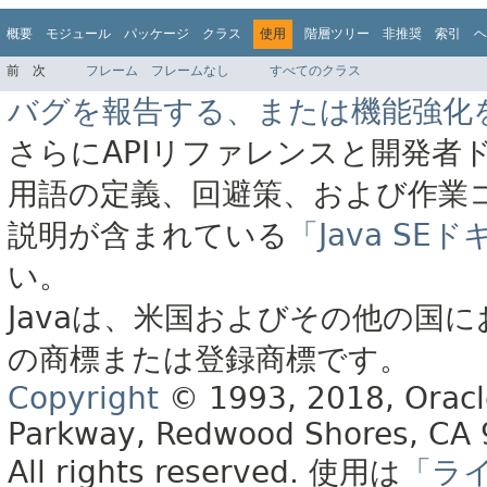
概要
モジュール
パッケージ
クラス
使用
階層ツリー
非推奨
索引
ヘ
前
次
フレーム
フレームなし
すべてのクラス
バグを報告する、または機能強化
さらにAPIリファレンスと開発者
用語の定義、回避策、および作業
説明が含まれている
「Java S
い。
Javaは、米国およびその他の国に
の商標または登録商標です。
Copyright
© 1993, 2018, Oracle 
Parkway, Redwood Shores, CA
All rights reserved.
使用は
「ラ