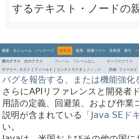
するテキスト・ノードの
概要
モジュール
パッケージ
クラス
使用
階層ツリー
非推奨
索引
ヘ
前のクラス
次のクラス
フレーム
フレームなし
すべてのクラス
サマリー:
ネスト |
フィールド |
コンストラクタ |
メソッド
詳細:
フィールド 
バグを報告する、または機能強化
さらにAPIリファレンスと開発者
用語の定義、回避策、および作業
説明が含まれている
「Java S
い。
Javaは、米国およびその他の国に