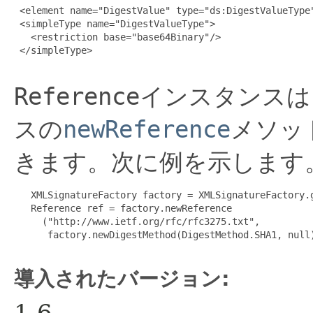
 <element name="DigestValue" type="ds:DigestValueType"
 <simpleType name="DigestValueType">

   <restriction base="base64Binary"/>

 </simpleType>

Reference
インスタンスは
スの
newReference
メソッ
きます。次に例を示します
   XMLSignatureFactory factory = XMLSignatureFactory.g
   Reference ref = factory.newReference

     ("http://www.ietf.org/rfc/rfc3275.txt",

      factory.newDigestMethod(DigestMethod.SHA1, null)
導入されたバージョン: