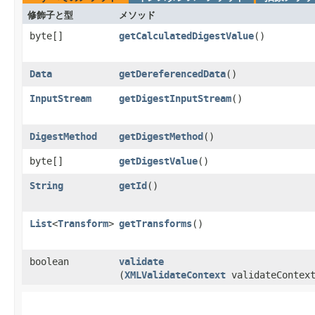
修飾子と型
メソッド
byte[]
getCalculatedDigestValue
()
Data
getDereferencedData
()
InputStream
getDigestInputStream
()
DigestMethod
getDigestMethod
()
byte[]
getDigestValue
()
String
getId
()
List
<
Transform
>
getTransforms
()
boolean
validate
(
XMLValidateContext
validateContex