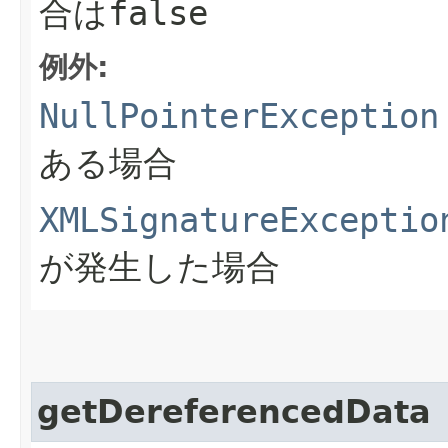
合は
false
例外:
NullPointerException
ある場合
XMLSignatureExceptio
が発生した場合
getDereferencedData