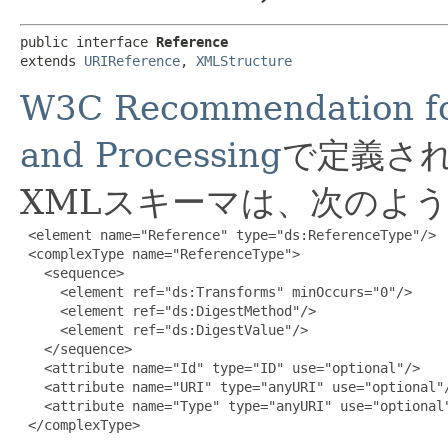
public interface 
Reference
extends 
URIReference
, 
XMLStructure
W3C Recommendation fo
and Processing
で定義さ
XMLスキーマは、次のよ
 <element name="Reference" type="ds:ReferenceType"/>

 <complexType name="ReferenceType">

   <sequence>

     <element ref="ds:Transforms" minOccurs="0"/>

     <element ref="ds:DigestMethod"/>

     <element ref="ds:DigestValue"/>

   </sequence>

   <attribute name="Id" type="ID" use="optional"/>

   <attribute name="URI" type="anyURI" use="optional"/
   <attribute name="Type" type="anyURI" use="optional"
 </complexType>
