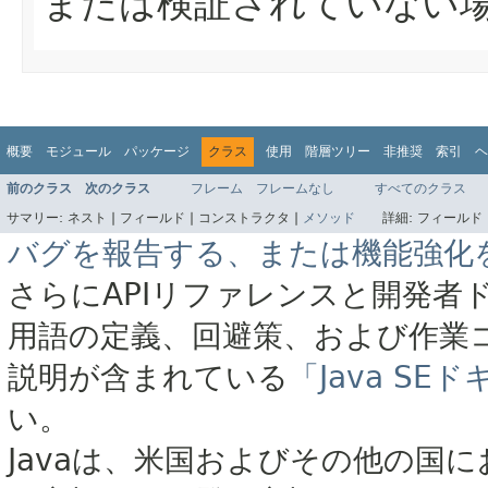
または検証されていない
概要
モジュール
パッケージ
クラス
使用
階層ツリー
非推奨
索引
ヘ
前のクラス
次のクラス
フレーム
フレームなし
すべてのクラス
サマリー:
ネスト |
フィールド |
コンストラクタ |
メソッド
詳細:
フィールド 
バグを報告する、または機能強化
さらにAPIリファレンスと開発者
用語の定義、回避策、および作業
説明が含まれている
「Java S
い。
Javaは、米国およびその他の国に