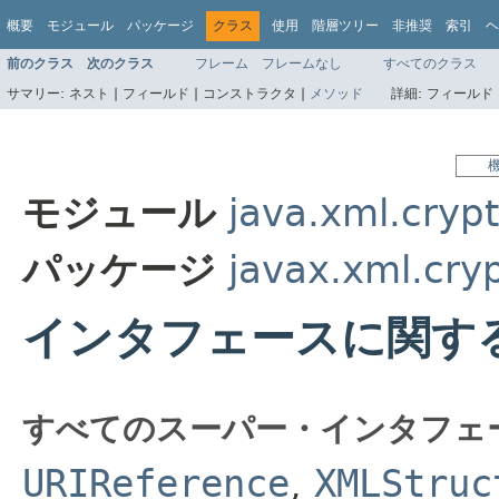
概要
モジュール
パッケージ
クラス
使用
階層ツリー
非推奨
索引
ヘ
前のクラス
次のクラス
フレーム
フレームなし
すべてのクラス
サマリー:
ネスト |
フィールド |
コンストラクタ |
メソッド
詳細:
フィールド 
モジュール
java.xml.cryp
パッケージ
javax.xml.cry
インタフェースに関す
すべてのスーパー・インタフェ
URIReference
,
XMLStruc