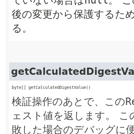
ていない場合は
null
。
こ
後の変更から保護するた
る。
getCalculatedDigestVa
byte[] getCalculatedDigestValue()
検証操作のあとで、この
R
ェスト値を返します。
こ
敗した場合のデバッグに