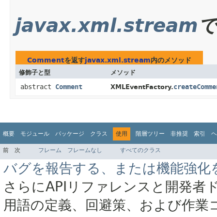
javax.xml.stream
Comment
を返す
javax.xml.stream
内のメソッド
修飾子と型
メソッド
abstract
Comment
createComme
XMLEventFactory.
概要
モジュール
パッケージ
クラス
使用
階層ツリー
非推奨
索引
ヘ
前
次
フレーム
フレームなし
すべてのクラス
バグを報告する、または機能強化
さらにAPIリファレンスと開発者
用語の定義、回避策、および作業