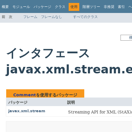
概要
モジュール
パッケージ
クラス
使用
階層ツリー
非推奨
索引
ヘ
前
次
フレーム
フレームなし
すべてのクラス
インタフェース
javax.xml.stream
Comment
を使用するパッケージ
パッケージ
説明
javax.xml.stream
Streaming API for XML