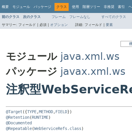
概要
モジュール
パッケージ
クラス
使用
階層ツリー
非推奨
索引
ヘ
前のクラス
次のクラス
フレーム
フレームなし
すべてのクラス
サマリー:
フィールド |
必須 |
オプション
詳細:
フィールド |
要素
モジュール
java.xml.ws
パッケージ
javax.xml.ws
注釈型WebServiceR
@Target
({
TYPE
,
METHOD
,
FIELD
@Retention
(
RUNTIME
@Documented
@Repeatable
(
WebServiceRefs.class
)
