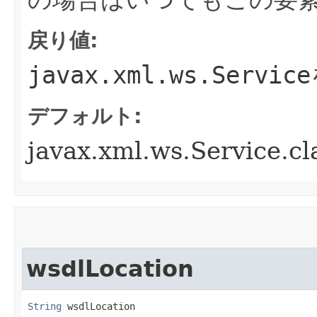
戻り値:
javax.xml.ws.Service
デフォルト:
javax.xml.ws.Service.cl
wsdlLocation
String
 wsdlLocation