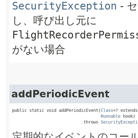
SecurityException
- 
し、呼び出し元に
FlightRecorderPermis
がない場合
addPeriodicEvent
public static void addPeriodicEvent​(
Class
<? extends
Runnable
 hook)

                             throws 
SecurityExcepti
定期的なイベントのコー