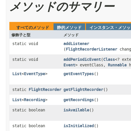
メソッドのサマリー
すべてのメソッド
静的メソッド
インスタンス・メソッ
修飾子と型
メソッド
static void
addListener
(
FlightRecorderListener
chang
static void
addPeriodicEvent
​(
Class
<? ext
Event
> eventClass,
Runnable
h
List
<
EventType
>
getEventTypes
()
static
FlightRecorder
getFlightRecorder
()
List
<
Recording
>
getRecordings
()
static boolean
isAvailable
()
static boolean
isInitialized
()