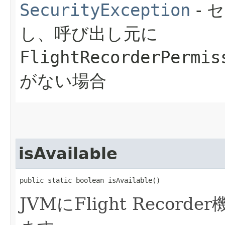
SecurityException
- 
し、呼び出し元に
FlightRecorderPermis
がない場合
isAvailable
public static boolean isAvailable()
JVMにFlight Recor