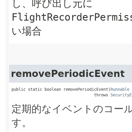
し、呼び出し元に
FlightRecorderPermis
い場合
removePeriodicEvent
public static boolean removePeriodicEvent​(
Runnable
 
                                   throws 
SecurityE
定期的なイベントのコー
す。