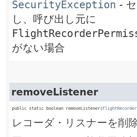
SecurityException
- 
し、呼び出し元に
FlightRecorderPermis
がない場合
removeListener
public static boolean removeListener​(
FlightRecorder
レコーダ・リスナーを削