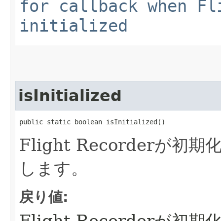
for callback when Fl
initialized
isInitialized
public static boolean isInitialized()
Flight Recorder
します。
戻り値: