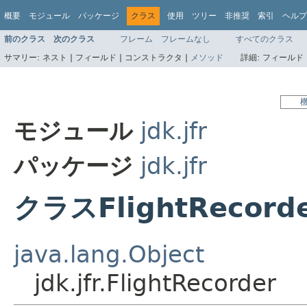
概要
モジュール
パッケージ
クラス
使用
ツリー
非推奨
索引
ヘルプ
前のクラス
次のクラス
フレーム
フレームなし
すべてのクラス
サマリー:
ネスト |
フィールド |
コンストラクタ |
メソッド
詳細:
フィールド 
モジュール
jdk.jfr
パッケージ
jdk.jfr
クラスFlightRecord
java.lang.Object
jdk.jfr.FlightRecorder