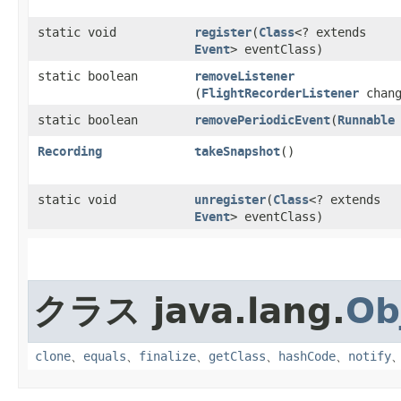
static void
register
​(
Class
<? extends
Event
> eventClass)
static boolean
removeListener
(
FlightRecorderListener
chang
static boolean
removePeriodicEvent
​(
Runnable
Recording
takeSnapshot
()
static void
unregister
​(
Class
<? extends
Event
> eventClass)
クラス java.lang.
Ob
clone
、
equals
、
finalize
、
getClass
、
hashCode
、
notify