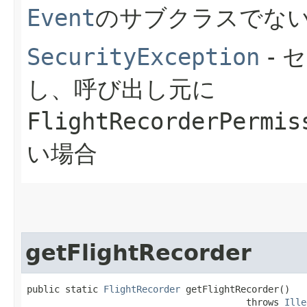
Event
のサブクラスでな
SecurityException
- 
し、呼び出し元に
FlightRecorderPermis
い場合
getFlightRecorder
public static 
FlightRecorder
 getFlightRecorder()

                                        throws 
Ille