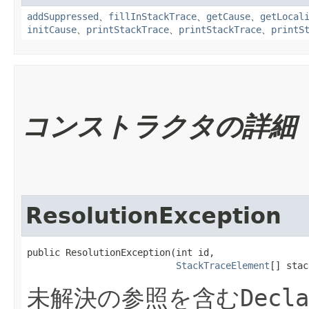
addSuppressed
、
fillInStackTrace
、
getCause
、
getLocal
initCause
、
printStackTrace
、
printStackTrace
、
printS
コンストラクタの詳細
ResolutionException
public ResolutionException​(int id,

StackTraceElement
[] stac
未解決の参照を含む
Decla