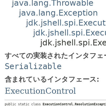
java.lang.Throwable
java.lang.Exception
jdk.jshell.spi.Exec
jdk.jshell.spi.Ex
jdk.jshell.spi.E
すべての実装されたインタフェ
Serializable
含まれているインタフェース:
ExecutionControl
public static class 
ExecutionControl.ResolutionExcept