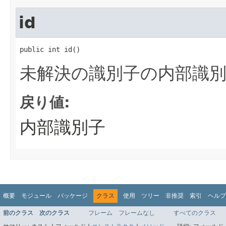
id
public int id()
未解決の識別子の内部識
戻り値:
内部識別子
概要
モジュール
パッケージ
クラス
使用
ツリー
非推奨
索引
ヘルプ
前のクラス
次のクラス
フレーム
フレームなし
すべてのクラス