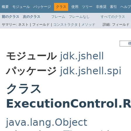
概要
モジュール
パッケージ
クラス
使用
ツリー
非推奨
索引
ヘルプ
前のクラス
次のクラス
フレーム
フレームなし
すべてのクラス
サマリー:
ネスト |
フィールド |
コンストラクタ
|
メソッド
詳細:
フィールド 
モジュール
jdk.jshell
パッケージ
jdk.jshell.spi
クラス
ExecutionControl.
java.lang.Object