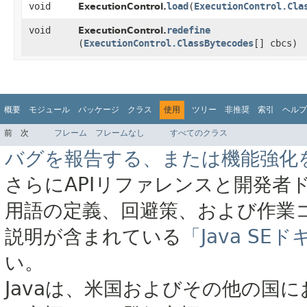
void
load
​(
ExecutionControl.Cla
ExecutionControl.
void
redefine
ExecutionControl.
(
ExecutionControl.ClassBytecodes
[] cbcs)
概要
モジュール
パッケージ
クラス
使用
ツリー
非推奨
索引
ヘルプ
前
次
フレーム
フレームなし
すべてのクラス
バグを報告する、または機能強化
さらにAPIリファレンスと開発者
用語の定義、回避策、および作業
説明が含まれている
「Java S
い。
Javaは、米国およびその他の国に