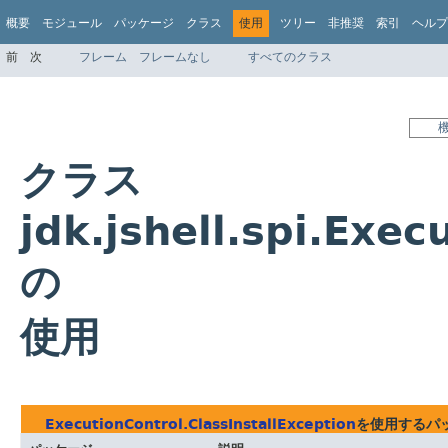
概要
モジュール
パッケージ
クラス
使用
ツリー
非推奨
索引
ヘルプ
前
次
フレーム
フレームなし
すべてのクラス
クラス
jdk.jshell.spi.Exec
の
使用
ExecutionControl.ClassInstallException
を使用するパ