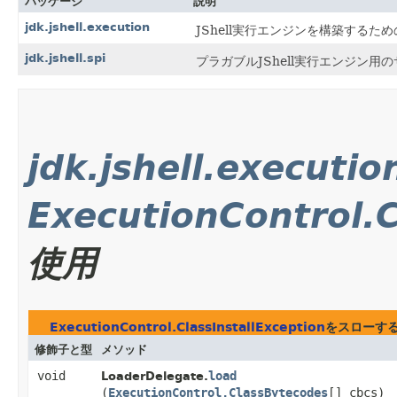
パッケージ
説明
jdk.jshell.execution
JShell実行エンジンを構築する
jdk.jshell.spi
プラガブルJShell実行エンジン
jdk.jshell.executio
ExecutionControl.C
使用
ExecutionControl.ClassInstallException
をスローす
修飾子と型
メソッド
void
load
LoaderDelegate.
(
ExecutionControl.ClassBytecodes
[] cbcs)