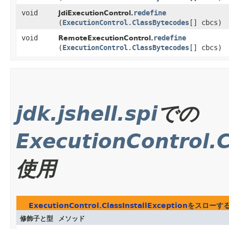
void
redefine
JdiExecutionControl.
(
ExecutionControl.ClassBytecodes
[] cbcs)
void
redefine
RemoteExecutionControl.
(
ExecutionControl.ClassBytecodes
[] cbcs)
jdk.jshell.spi
での
ExecutionControl.C
使用
ExecutionControl.ClassInstallException
をスローす
修飾子と型
メソッド