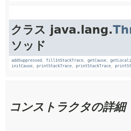
クラス java.lang.
Th
ソッド
addSuppressed
、
fillInStackTrace
、
getCause
、
getLocal
initCause
、
printStackTrace
、
printStackTrace
、
printS
コンストラクタの詳細