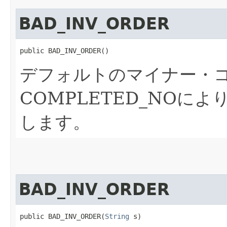
BAD_INV_ORDER
public BAD_INV_ORDER()
デフォルトのマイナー・コ
COMPLETED_NOによ
します。
BAD_INV_ORDER
public BAD_INV_ORDER​(
String
 s)