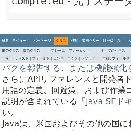
completed
- 完了ステー
概要
モジュール
パッケージ
クラス
使用
階層ツリー
非推奨
索引
ヘ
前のクラス
次のクラス
フレーム
フレームなし
すべてのクラス
サマリー:
ネスト |
フィールド
|
コンストラクタ
|
メソッド
詳細:
フィールド 
バグを報告する、または機能強化
さらにAPIリファレンスと開発者
用語の定義、回避策、および作業
説明が含まれている
「Java S
い。
Javaは、米国およびその他の国に