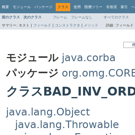
概要
モジュール
パッケージ
クラス
使用
階層ツリー
非推奨
索引
ヘ
前のクラス
次のクラス
フレーム
フレームなし
すべてのクラス
サマリー:
ネスト |
フィールド
|
コンストラクタ
|
メソッド
詳細:
フィールド 
モジュール
java.corba
パッケージ
org.omg.COR
クラスBAD_INV_OR
java.lang.Object
java.lang.Throwable