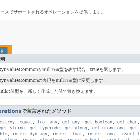
xインタフェースでサポートされるオペレーションを提供します。
ド
説明
DynValueCommonがnullの値型を表す場合、trueを返します。
DynValueCommonの表現をnullの値型に変更します。
nullの値型を、新しく作成した値で置き換えます。
rations
で宣言されたメソッド
estroy
,
equal
,
from_any
,
get_any
,
get_boolean
,
get_char
get_string
,
get_typecode
,
get_ulong
,
get_ulonglong
,
get_
ble
,
insert_dyn_any
,
insert_float
,
insert_long
,
insert_l
t_ulong
,
insert_ulonglong
,
insert_ushort
,
insert_val
,
in