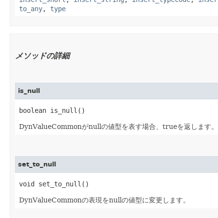
to_any
,
type
メソッドの詳細
is_null
boolean is_null()
DynValueCommonがnullの値型を表す場合、trueを返します。
set_to_null
void set_to_null()
DynValueCommonの表現をnullの値型に変更します。