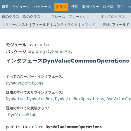
概要
モジュール
パッケージ
クラス
使用
階層ツリー
非推奨
索引
ヘ
前のクラス
次のクラス
フレーム
フレームなし
すべてのクラス
サマリー:
ネスト |
フィールド |
コンストラクタ |
メソッド
詳細:
フィールド 
モジュール
java.corba
パッケージ
org.omg.DynamicAny
インタフェースDynValueCommonOperations
すべてのスーパー・インタフェース:
DynAnyOperations
既知のすべてのサブインタフェース:
DynValue
,
DynValueBox
,
DynValueBoxOperations
,
DynValueCo
既知のすべての実装クラス:
_DynValueStub
public interface 
DynValueCommonOperations