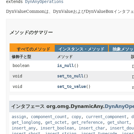
extends 
DynAnyOperations
DynValueCommonは、DynValueおよびDynValueBo
メソッドのサマリー
すべてのメソッド
インスタンス・メソッド
抽象メソッ
修飾子と型
メソッド
boolean
is_null
()
void
set_to_null
()
void
set_to_value
()
インタフェース org.omg.DynamicAny.
DynAnyOpe
assign
,
component_count
,
copy
,
current_component
,
d
get_longlong
,
get_octet
,
get_reference
,
get_short
,
insert_any
,
insert_boolean
,
insert_char
,
insert_dou
insert_short
,
insert_string
,
insert_typecode
,
inser