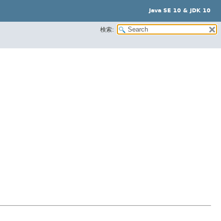
Java SE 10 & JDK 10
検索: