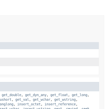
,
get_double
,
get_dyn_any
,
get_float
,
get_long
,
ushort
,
get_val
,
get_wchar
,
get_wstring
,
onglong
,
insert_octet
,
insert_reference
,
sert_wchar
,
insert_wstring
,
next
,
rewind
,
seek
,