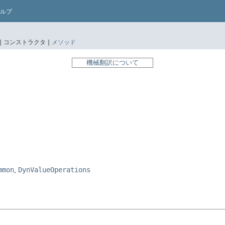
ルプ
|
コンストラクタ |
メソッド
機械翻訳について
mmon
,
DynValueOperations