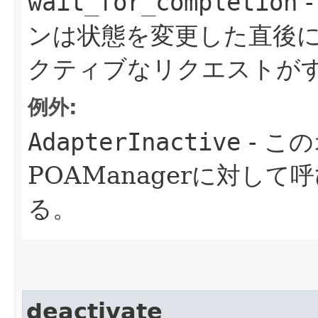
wait_for_completion
ンは状態を変更した直後
クティブなリクエストが
例外:
AdapterInactive
- こ
POAManagerに対し
る。
deactivate