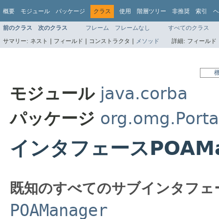
概要
モジュール
パッケージ
クラス
使用
階層ツリー
非推奨
索引
ヘ
前のクラス
次のクラス
フレーム
フレームなし
すべてのクラス
サマリー:
ネスト |
フィールド |
コンストラクタ |
メソッド
詳細:
フィールド 
モジュール
java.corba
パッケージ
org.omg.Porta
インタフェースPOAMan
既知のすべてのサブインタフェ
POAManager