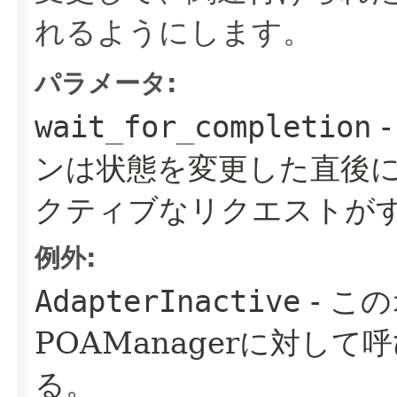
れるようにします。
パラメータ:
wait_for_completion
ンは状態を変更した直後
クティブなリクエストが
例外:
AdapterInactive
- こ
POAManagerに対し
る。