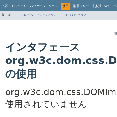
概要
モジュール
パッケージ
クラス
使用
階層ツリー
非推奨
索引
ヘ
前
次
フレーム
フレームなし
すべてのクラス
インタフェース
org.w3c.dom.css.
の使用
org.w3c.dom.css.DOM
使用されていません