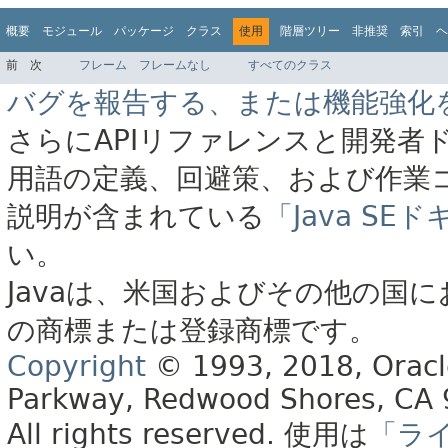
概要
モジュール
パッケージ
クラス
使用
階層ツリー
非推奨
索引
ヘ
前
次
フレーム
フレームなし
すべてのクラス
バグを報告する、または機能強化
さらにAPIリファレンスと開発者
用語の定義、回避策、および作業
説明が含まれている
「Java S
い。
Javaは、米国およびその他の国に
の商標または登録商標です。
Copyright
© 1993, 2018, Oracle 
Parkway, Redwood Shores, CA
All rights reserved.
使用は
「ラ