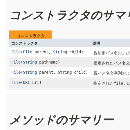
コンストラクタのサマ
コンストラクタ
コンストラクタ
説明
File
​(
File
parent,
String
child)
親抽象パス名および
File
​(
String
pathname)
指定されたパス名文
File
​(
String
parent,
String
child)
親パス名文字列およ
File
​(
URI
uri)
指定された
file:
U
メソッドのサマリー