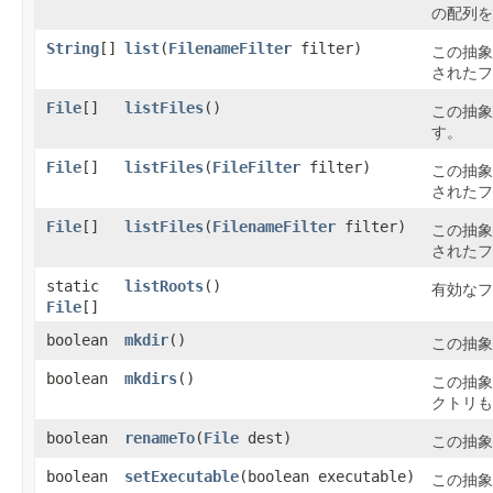
の配列を
String
[]
list
​(
FilenameFilter
filter)
この抽象
されたフ
File
[]
listFiles
()
この抽象
す。
File
[]
listFiles
​(
FileFilter
filter)
この抽象
されたフ
File
[]
listFiles
​(
FilenameFilter
filter)
この抽象
されたフ
static
listRoots
()
有効なフ
File
[]
boolean
mkdir
()
この抽象
boolean
mkdirs
()
この抽象
クトリも
boolean
renameTo
​(
File
dest)
この抽象
boolean
setExecutable
​(boolean executable)
この抽象