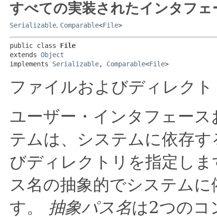
すべての実装されたインタフェ
Serializable
,
Comparable
<
File
>
public class 
File
extends 
Object
implements 
Serializable
, 
Comparable
<
File
>
ファイルおよびディレクト
ユーザー・インタフェース
テムは、システムに依存す
びディレクトリを指定しま
ス名の抽象的でシステムに
す。
抽象パス名
は2つのコ