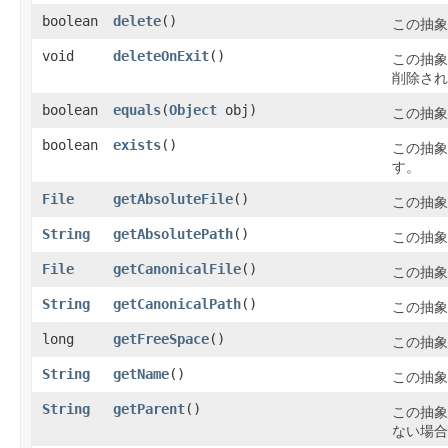
boolean
delete
()
この抽象
void
deleteOnExit
()
この抽象
削除され
boolean
equals
​(
Object
obj)
この抽象
boolean
exists
()
この抽象
す。
File
getAbsoluteFile
()
この抽象
String
getAbsolutePath
()
この抽象
File
getCanonicalFile
()
この抽象
String
getCanonicalPath
()
この抽象
long
getFreeSpace
()
この抽象
String
getName
()
この抽象
String
getParent
()
この抽象
ない場合