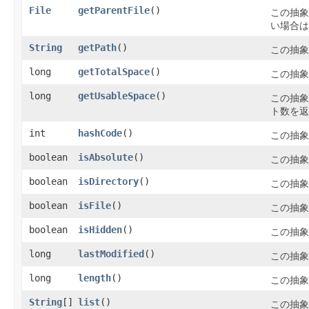
File
getParentFile
()
この抽象
い場合は
String
getPath
()
この抽象
long
getTotalSpace
()
この抽象
long
getUsableSpace
()
この抽象
ト数を返
int
hashCode
()
この抽象
boolean
isAbsolute
()
この抽象
boolean
isDirectory
()
この抽象
boolean
isFile
()
この抽象
boolean
isHidden
()
この抽象
long
lastModified
()
この抽象
long
length
()
この抽象
String
[]
list
()
この抽象