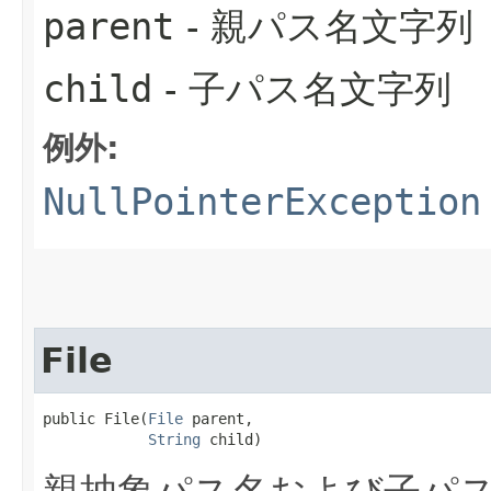
parent
- 親パス名文字列
child
- 子パス名文字列
例外:
NullPointerException
File
public File​(
File
 parent,

String
 child)
親抽象パス名および子パ