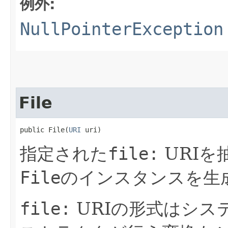
例外:
NullPointerException
File
public File​(
URI
 uri)
指定された
file:
URIを
File
のインスタンスを生
file:
URIの形式はシス