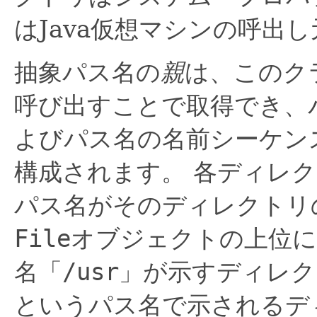
はJava仮想マシンの呼出
抽象パス名の
親
は、このク
呼び出すことで取得でき、
よびパス名の名前シーケン
構成されます。
各ディレク
パス名がそのディレクトリ
File
オブジェクトの上位に
名「
/usr
」が示すディレク
というパス名で示されるデ