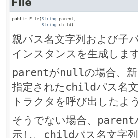
File
public File​(
String
 parent,

String
 child)
親パス名文字列および子
インスタンスを生成しま
parent
が
null
の場合、新
指定された
child
パス名
トラクタを呼び出したよ
そうでない場合、
parent
示し、
child
パス名文字