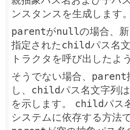
ンスタンスを生成します
parent
が
null
の場合、新
指定された
child
パス名
トラクタを呼び出したよ
そうでない場合、
parent
し、
child
パス名文字列
を示します。
child
パス
システムに依存する方法