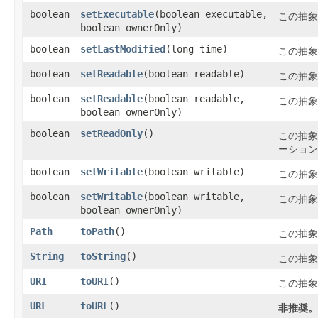
boolean
setExecutable
​(boolean executable,
この抽象
boolean ownerOnly)
boolean
setLastModified
​(long time)
この抽象
boolean
setReadable
​(boolean readable)
この抽象
boolean
setReadable
​(boolean readable,
この抽象
boolean ownerOnly)
boolean
setReadOnly
()
この抽象
ーション
boolean
setWritable
​(boolean writable)
この抽象
boolean
setWritable
​(boolean writable,
この抽象
boolean ownerOnly)
Path
toPath
()
この抽象
String
toString
()
この抽象
URI
toURI
()
この抽象
URL
toURL
()
非推奨。