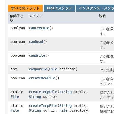
すべてのメソッド
staticメソッド
インスタンス・メソ
修飾子と
メソッド
説明
型
boolean
canExecute
()
この抽象
す。
boolean
canRead
()
この抽象
す。
boolean
canWrite
()
この抽象
す。
int
compareTo
​(
File
pathname)
2つの抽
boolean
createNewFile
()
この抽象
のファイ
static
createTempFile
​(
String
prefix,
指定され
File
String
suffix)
ル・ディ
static
createTempFile
​(
String
prefix,
指定され
File
String
suffix,
File
directory)
接頭辞お