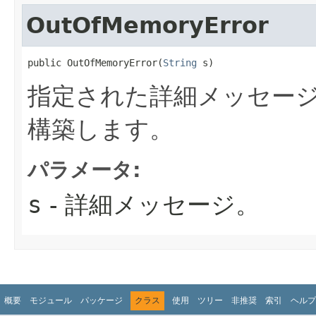
OutOfMemoryError
public OutOfMemoryError​(
String
 s)
指定された詳細メッセー
構築します。
パラメータ:
s
- 詳細メッセージ。
概要
モジュール
パッケージ
クラス
使用
ツリー
非推奨
索引
ヘルプ