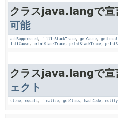
クラスjava.lang
可能
addSuppressed
,
fillInStackTrace
,
getCause
,
getLocal
initCause
,
printStackTrace
,
printStackTrace
,
printS
クラスjava.lang
ェクト
clone
,
equals
,
finalize
,
getClass
,
hashCode
,
notify