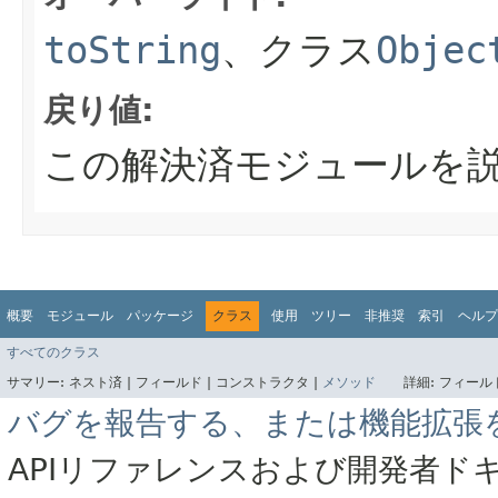
toString
、クラス
Objec
戻り値:
この解決済モジュールを
概要
モジュール
パッケージ
クラス
使用
ツリー
非推奨
索引
ヘルプ
すべてのクラス
サマリー:
ネスト済 |
フィールド |
コンストラクタ |
メソッド
詳細:
フィールド
バグを報告する、または機能拡張
APIリファレンスおよび開発者ド