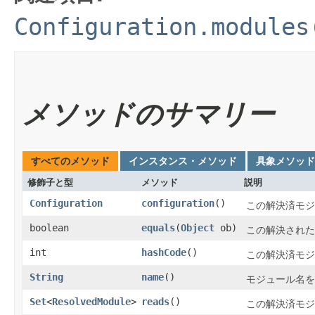
Configuration.modules
メソッドのサマリー
すべてのメソッド
インスタンス・メソッド
具象メソッド
修飾子と型
メソッド
説明
Configuration
configuration
()
この解決済モジ
boolean
equals
​(
Object
ob)
この解決された
int
hashCode
()
この解決済モジ
String
name
()
モジュール名を
Set
<
ResolvedModule
>
reads
()
この解決済モジ