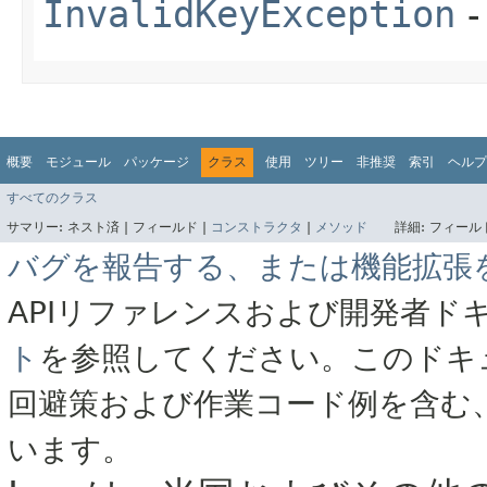
InvalidKeyException
概要
モジュール
パッケージ
クラス
使用
ツリー
非推奨
索引
ヘルプ
すべてのクラス
サマリー:
ネスト済 |
フィールド |
コンストラクタ
|
メソッド
詳細:
フィールド
バグを報告する、または機能拡張
APIリファレンスおよび開発者ド
ト
を参照してください。このドキ
回避策および作業コード例を含む
います。