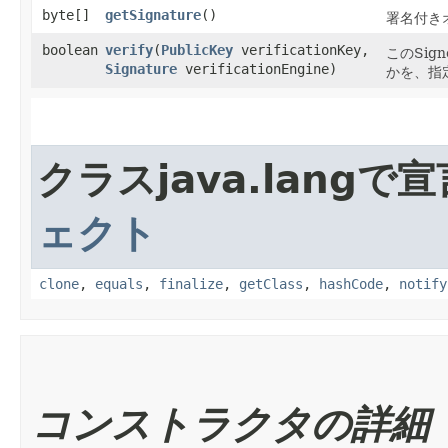
byte[]
getSignature
()
署名付き
boolean
verify
​(
PublicKey
verificationKey,
このSig
Signature
verificationEngine)
かを、指
クラスjava.lang
ェクト
clone
,
equals
,
finalize
,
getClass
,
hashCode
,
notify
コンストラクタの詳細