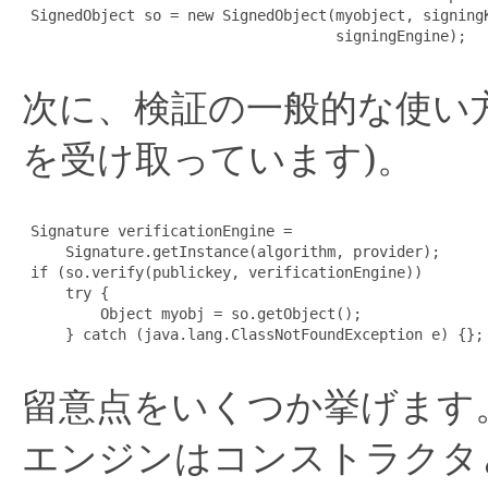
 SignedObject so = new SignedObject(myobject, signingK
                                    signingEngine);

次に、検証の一般的な使い方を示
を受け取っています)。
 Signature verificationEngine =

     Signature.getInstance(algorithm, provider);

 if (so.verify(publickey, verificationEngine))

     try {

         Object myobj = so.getObject();

     } catch (java.lang.ClassNotFoundException e) {};

留意点をいくつか挙げます
エンジンはコンストラクタ