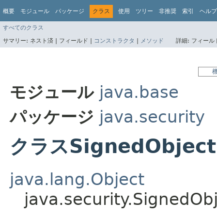
概要
モジュール
パッケージ
クラス
使用
ツリー
非推奨
索引
ヘルプ
すべてのクラス
サマリー:
ネスト済 |
フィールド |
コンストラクタ
|
メソッド
詳細:
フィールド
モジュール
java.base
パッケージ
java.security
クラスSignedObject
java.lang.Object
java.security.SignedOb