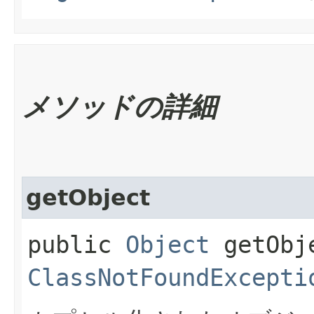
メソッドの詳細
getObject
public
Object
getObj
ClassNotFoundExcepti