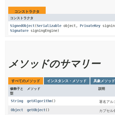
コンストラクタ
コンストラクタ
SignedObject
​(
Serializable
object,
PrivateKey
signin
Signature
signingEngine)
メソッドのサマリー
すべてのメソッド
インスタンス・メソッド
具象メソッド
修飾子と
メソッド
説明
型
String
getAlgorithm
()
署名アル
Object
getObject
()
カプセル