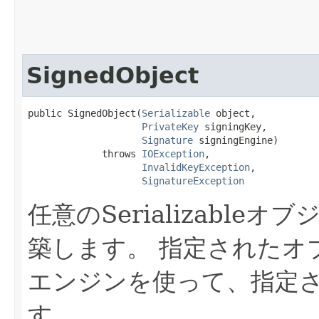
SignedObject
public SignedObject​(
Serializable
 object,

PrivateKey
 signingKey,

Signature
 signingEngine)

             throws 
IOException
,

InvalidKeyException
,

SignatureException
任意のSerializableオブ
築します。
指定されたオ
エンジンを使って、指定
す。