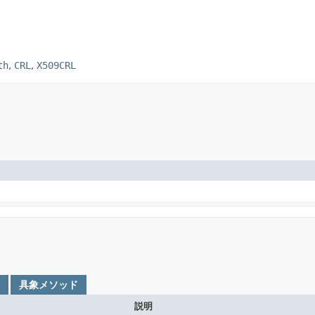
th
,
CRL
,
X509CRL
具象メソッド
説明