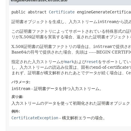
engineGenerateCertificate
public abstract
Certificate
engineGenerateCertificat
証明書オブジェクトを生成し、入力ストリーム
inStream
から読
この証明書ファクトリによってサポートされている特殊形式の証
リがX.509証明書を実装する場合、返された証明書オブジェクト
X.509証明書の証明書ファクトリの場合は、
inStream
で提供され
Base64の符号で提供された場合、先頭は -----BEGIN CERTIFI
指定された入力ストリームが
mark
および
reset
をサポートしてい
し、入力ストリームの読込み位置は、固有のend-of-certifi
まれず、証明書が構文解析されたあとでデータが続く場合は、
Ce
パラメータ:
inStream
- 証明書データを持つ入力ストリーム。
戻り値:
入力ストリームのデータを使って初期化された証明書オブジェク
例外:
CertificateException
- 構文解析エラーの場合。