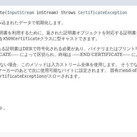
e​(
InputStream
inStream) throws
CertificateException
み込まれたデータで初期化します。
明書を利用するために、返された証明書オブジェクトを対応する証明書
を
X509Certificate
クラスに型キャストできます。
る証明書はDERで符号化される必要があり、バイナリまたはプリント可能
CATE----- によって区切られ、終端は -----END CERTIFICATE-
ない場合、このメソッドは入力ストリーム全体を使用します。
そうで
cateマーカーのあとで次に使用可能なバイトに設定されます。
固有のend-o
rtificateException
がスローされます。
ト。