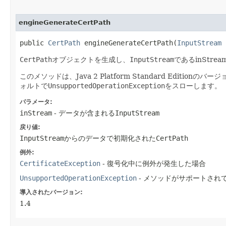
engineGenerateCertPath
public
CertPath
engineGenerateCertPath​(
InputStream
i
CertPath
オブジェクトを生成し、
InputStream
であるinStr
このメソッドは、Java 2 Platform Standard Editionの
ォルトで
UnsupportedOperationException
をスローします。
パラメータ:
inStream
- データが含まれる
InputStream
戻り値:
InputStream
からのデータで初期化された
CertPath
例外:
CertificateException
- 復号化中に例外が発生した場合
UnsupportedOperationException
- メソッドがサポートされ
導入されたバージョン:
1.4