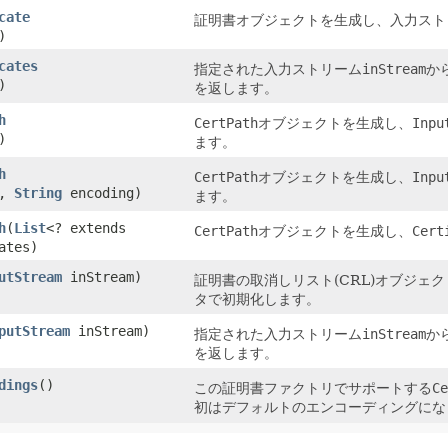
cate
証明書オブジェクトを生成し、入力スト
)
cates
指定された入力ストリーム
inStream
か
)
を返します。
h
CertPath
オブジェクトを生成し、
Inpu
)
ます。
h
CertPath
オブジェクトを生成し、
Inpu
m,
String
encoding)
ます。
h
​(
List
<? extends
CertPath
オブジェクトを生成し、
Cert
ates)
utStream
inStream)
証明書の取消しリスト(CRL)オブジェ
タで初期化します。
putStream
inStream)
指定された入力ストリーム
inStream
か
を返します。
dings
()
この証明書ファクトリでサポートする
Ce
初はデフォルトのエンコーディングにな