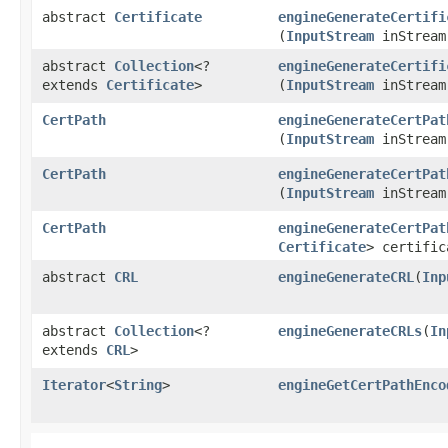
abstract
Certificate
engineGenerateCertifi
(
InputStream
inStream
abstract
Collection
<?
engineGenerateCertifi
extends
Certificate
>
(
InputStream
inStream
CertPath
engineGenerateCertPat
(
InputStream
inStream
CertPath
engineGenerateCertPat
(
InputStream
inStrea
CertPath
engineGenerateCertPat
Certificate
> certific
abstract
CRL
engineGenerateCRL
​(
Inp
abstract
Collection
<?
engineGenerateCRLs
​(
In
extends
CRL
>
Iterator
<
String
>
engineGetCertPathEnco