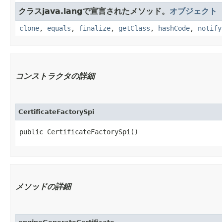
クラスjava.langで宣言されたメソッド。
オブジェクト
clone
,
equals
,
finalize
,
getClass
,
hashCode
,
notify
コンストラクタの詳細
CertificateFactorySpi
public CertificateFactorySpi()
メソッドの詳細