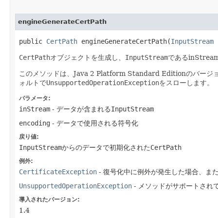
engineGenerateCertPath
public
CertPath
engineGenerateCertPath​(
InputStream
CertPath
オブジェクトを生成し、
InputStream
であるinStr
このメソッドは、Java 2 Platform Standard Editionの
ォルトで
UnsupportedOperationException
をスローします。
パラメータ:
inStream
- データが含まれる
InputStream
encoding
- データで使用される符号化
戻り値:
InputStream
からのデータで初期化された
CertPath
例外:
CertificateException
- 復号化中に例外が発生した場合、ま
UnsupportedOperationException
- メソッドがサポートされ
導入されたバージョン:
1.4