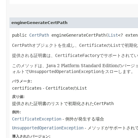
engineGenerateCertPath
public
CertPath
engineGenerateCertPath​(
List
<? exte
CertPath
オブジェクトを生成し、
Certificate
の
List
で初期化
提供される証明書は、
CertificateFactory
でサポートされて
このメソッドは、Java 2 Platform Standard Editionの
ォルトで
UnsupportedOperationException
をスローします。
パラメータ:
certificates
-
Certificate
の
List
戻り値:
提供された証明書のリストで初期化された
CertPath
例外:
CertificateException
- 例外が発生する場合
UnsupportedOperationException
- メソッドがサポートされ
導入されたバージョン: