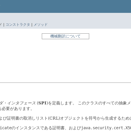
 |
コンストラクタ
|
メソッド
機械翻訳について
ダ・インタフェース
(
SPI
)を定義します。
このクラスのすべての抽象メ
る必要があります。
および証明書の取消しリスト(CRL)オブジェクトを符号から生成するた
icate
のインスタンスである証明書、および
java.security.cert.X5