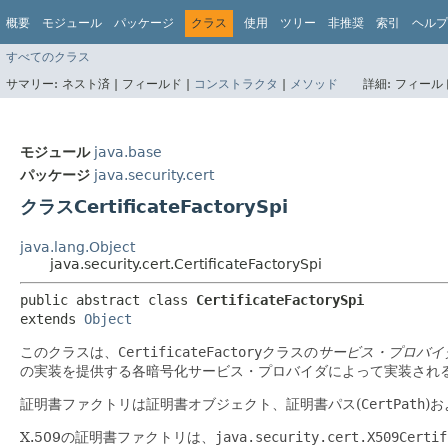
概要
モジュール
パッケージ
クラス
使用
ツリー
非推奨
索引
ヘルプ
すべてのクラス
サマリー:
ネスト済 |
フィールド |
コンストラクタ
|
メソッド
詳細:
フィールド
モジュール
java.base
パッケージ
java.security.cert
クラスCertificateFactorySpi
java.lang.Object
java.security.cert.CertificateFactorySpi
public abstract class 
CertificateFactorySpi
extends 
Object
このクラスは、
CertificateFactory
クラスの
サービス・プロバイ
の実装を提供する各暗号化サービス・プロバイダによって実装され
証明書ファクトリは証明書オブジェクト、証明書パス(
CertPath
)
X.509の証明書ファクトリは、
java.security.cert.X509Certif