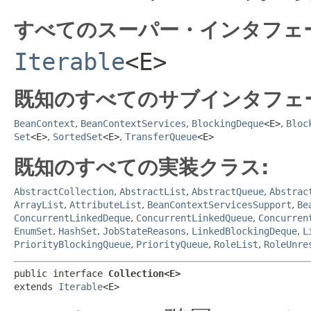
すべてのスーパー・インタフェ
Iterable
<E>
既知のすべてのサブインタフェ
BeanContext
,
BeanContextServices
,
BlockingDeque
<E>
,
Bloc
Set
<E>
,
SortedSet
<E>
,
TransferQueue
<E>
既知のすべての実装クラス:
AbstractCollection
,
AbstractList
,
AbstractQueue
,
Abstrac
ArrayList
,
AttributeList
,
BeanContextServicesSupport
,
Be
ConcurrentLinkedDeque
,
ConcurrentLinkedQueue
,
Concurren
EnumSet
,
HashSet
,
JobStateReasons
,
LinkedBlockingDeque
,
L
PriorityBlockingQueue
,
PriorityQueue
,
RoleList
,
RoleUnre
public interface 
Collection<E>
extends 
Iterable
<E>