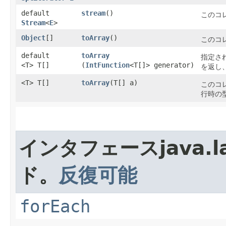
default
stream
()
このコ
Stream
<
E
>
Object
[]
toArray
()
このコ
default
toArray
指定さ
<T> T[]
(
IntFunction
<T[]> generator)
を返し
<T> T[]
toArray
​(T[] a)
このコ
行時の
インタフェースjava.
ド。
反復可能
forEach