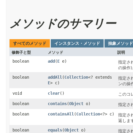
メソッドのサマリー
すべてのメソッド
インスタンス・メソッド
抽象メソッド
修飾子と型
メソッド
説明
boolean
add
​(
E
e)
指定さ
の操作)
boolean
addAll
​(
Collection
<? extends
指定さ
E
> c)
ンの操作
void
clear
()
このコ
boolean
contains
​(
Object
o)
指定さ
boolean
containsAll
​(
Collection
<?> c)
指定さ
返しま
boolean
equals
​(
Object
o)
指定さ