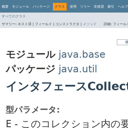
概要
モジュール
パッケージ
クラス
使用
ツリー
非推奨
索引
ヘルプ
すべてのクラス
サマリー:
ネスト済 |
フィールド |
コンストラクタ |
メソッド
詳細:
フィールド
モジュール
java.base
パッケージ
java.util
インタフェースCollect
型パラメータ:
E
- このコレクション内の