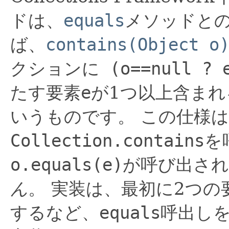
ドは、
equals
メソッドと
ば、
contains(Object o
クションに
(o==null ? e
たす要素
e
が1つ以上含まれ
いうものです。
この仕様は
Collection.contains
を
o.equals(e)
が呼び出さ
ん
。
実装は、最初に2つの
するなど、
equals
呼出し