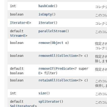
int
hashCode
()
コレク
boolean
isEmpty
()
このコ
Iterator
<
E
>
iterator
()
コレク
default
parallelStream
()
このコ
Stream
<
E
>
boolean
remove
​(
Object
o)
指定さ
コレク
boolean
removeAll
​(
Collection
<?> c)
指定さ
除しま
default
removeIf
​(
Predicate
<? super
指定さ
boolean
E
> filter)
boolean
retainAll
​(
Collection
<?> c)
このコ
保持し
int
size
()
このコ
default
spliterator
()
このコ
Spliterator
<
E
>