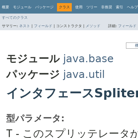
概要
モジュール
パッケージ
クラス
使用
ツリー
非推奨
索引
ヘルプ
すべてのクラス
サマリー:
ネスト
|
フィールド
|
コンストラクタ |
メソッド
詳細:
フィールド
モジュール
java.base
パッケージ
java.util
インタフェースSpliter
型パラメータ:
T
- このスプリッテレータ