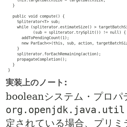
   }

   public void compute() {

     Spliterator<T> sub;

     while (spliterator.estimateSize() > targetBatchSi
            (sub = spliterator.trySplit()) != null) {

       addToPendingCount(1);

       new ParEach<>(this, sub, action, targetBatchSiz
     }

     spliterator.forEachRemaining(action);

     propagateCompletion();

   }

 }
実装上のノート:
booleanシステム・プロパ
org.openjdk.java.util
定されている場合、プリミ