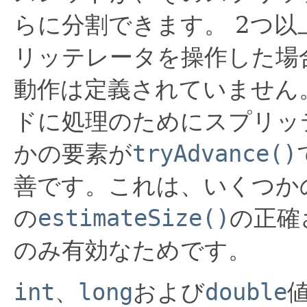
らに分割できます。
2つ以
リッテレータを操作した場
動作は定義されていません
ドに処理のためにスプリッ
かの要素が
tryAdvance()
善です。これは、いくつか
の
estimateSize()
の正確
のみ有効なためです。
int
、
long
および
double