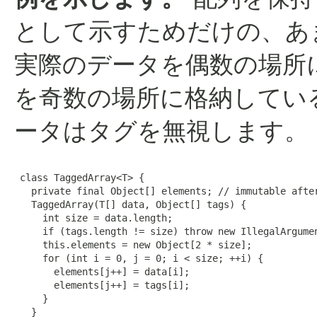
として示すためだけの、あ
実際のデータを偶数の場所
を奇数の場所に格納してい
ータはタグを無視します。
 class TaggedArray<T> {

   private final Object[] elements; // immutable after
   TaggedArray(T[] data, Object[] tags) {

     int size = data.length;

     if (tags.length != size) throw new IllegalArgumen
     this.elements = new Object[2 * size];

     for (int i = 0, j = 0; i < size; ++i) {

       elements[j++] = data[i];

       elements[j++] = tags[i];

     }

   }
