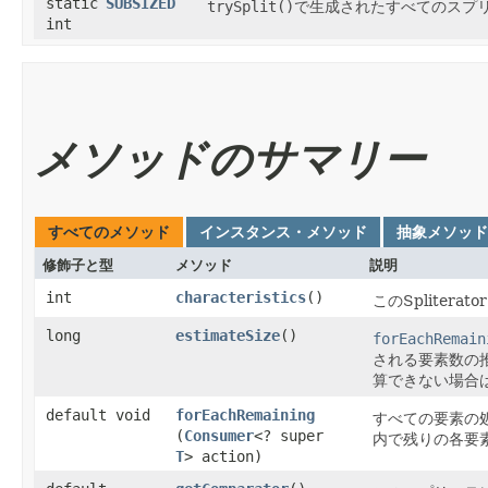
static
SUBSIZED
trySplit()
で生成されたすべてのスプ
int
メソッドのサマリー
すべてのメソッド
インスタンス・メソッド
抽象メソッド
修飾子と型
メソッド
説明
int
characteristics
()
このSpliter
long
estimateSize
()
forEachRemain
される要素数の
算できない場合
default void
forEachRemaining
すべての要素の
(
Consumer
<? super
内で残りの各要
T
> action)