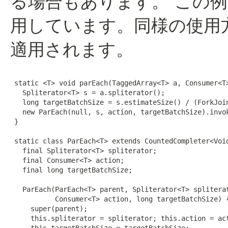
る場合もあります。
この例
用しています。同様の使用
適用されます。
 static <T> void parEach(TaggedArray<T> a, Consumer<T>
   Spliterator<T> s = a.spliterator();

   long targetBatchSize = s.estimateSize() / (ForkJoin
   new ParEach(null, s, action, targetBatchSize).invok
 }

 static class ParEach<T> extends CountedCompleter<Void
   final Spliterator<T> spliterator;

   final Consumer<T> action;

   final long targetBatchSize;

   ParEach(ParEach<T> parent, Spliterator<T> spliterat
           Consumer<T> action, long targetBatchSize) {
     super(parent);

     this.spliterator = spliterator; this.action = act
     this.targetBatchSize = targetBatchSize;
