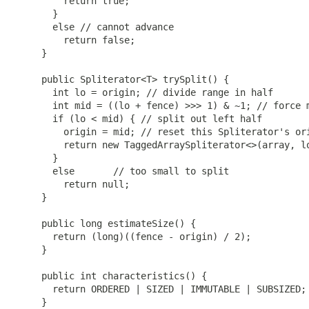
         return true;

       }

       else // cannot advance

         return false;

     }

     public Spliterator<T> trySplit() {

       int lo = origin; // divide range in half

       int mid = ((lo + fence) >>> 1) & ~1; // force m
       if (lo < mid) { // split out left half

         origin = mid; // reset this Spliterator's ori
         return new TaggedArraySpliterator<>(array, lo
       }

       else       // too small to split

         return null;

     }

     public long estimateSize() {

       return (long)((fence - origin) / 2);

     }

     public int characteristics() {

       return ORDERED | SIZED | IMMUTABLE | SUBSIZED;

     }
