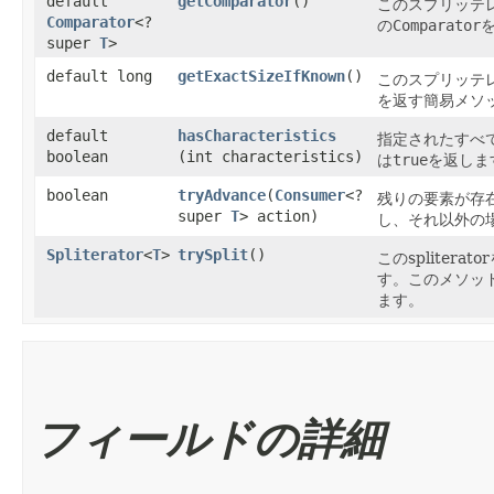
default
getComparator
()
このスプリッテ
Comparator
<?
の
Comparator
super
T
>
default long
getExactSizeIfKnown
()
このスプリッテ
を返す簡易メソ
default
hasCharacteristics
指定されたすべ
boolean
(int characteristics)
は
true
を返しま
boolean
tryAdvance
​(
Consumer
<?
残りの要素が存
super
T
> action)
し、それ以外の
Spliterator
<
T
>
trySplit
()
このspliter
す。このメソッド
ます。
フィールドの詳細