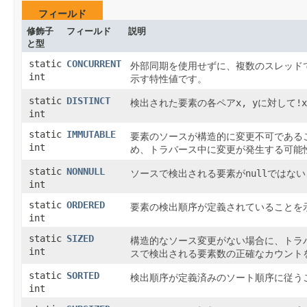
フィールド
修飾子
フィールド
説明
と型
static
CONCURRENT
外部同期を使用せずに、複数のスレッド
int
示す特性値です。
static
DISTINCT
検出された要素の各ペア
x, y
に対して
!x
int
static
IMMUTABLE
要素のソースが構造的に変更不可である
int
め、トラバース中に変更が発生する可能
static
NONNULL
ソースで検出される要素が
null
ではない
int
static
ORDERED
要素の検出順序が定義されていることを
int
static
SIZED
構造的なソース変更がない場合に、トラ
int
スで検出される要素数の正確なカウント
static
SORTED
検出順序が定義済みのソート順序に従う
int