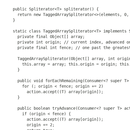
   public Spliterator<T> spliterator() {

     return new TaggedArraySpliterator<>(elements, 0, 
   }

   static class TaggedArraySpliterator<T> implements S
     private final Object[] array;

     private int origin; // current index, advanced on
     private final int fence; // one past the greatest
     TaggedArraySpliterator(Object[] array, int origin
       this.array = array; this.origin = origin; this.
     }

     public void forEachRemaining(Consumer<? super T> 
       for (; origin < fence; origin += 2)

         action.accept((T) array[origin]);

     }

     public boolean tryAdvance(Consumer<? super T> act
       if (origin < fence) {

         action.accept((T) array[origin]);

         origin += 2;
