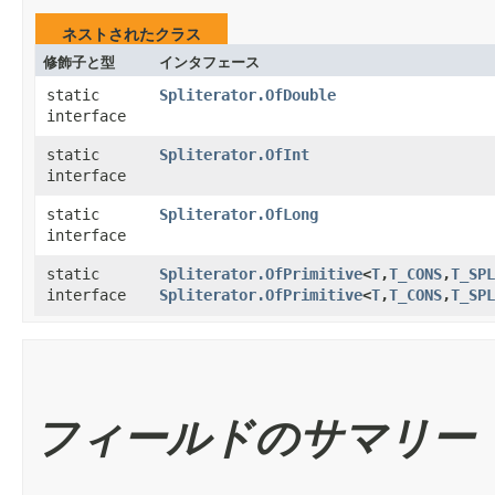
ネストされたクラス
修飾子と型
インタフェース
static
Spliterator.OfDouble
interface
static
Spliterator.OfInt
interface
static
Spliterator.OfLong
interface
static
Spliterator.OfPrimitive
<
T
,​
T_CONS
,​
T_SPL
interface
Spliterator.OfPrimitive
<
T
,​
T_CONS
,​
T_SPL
フィールドのサマリー