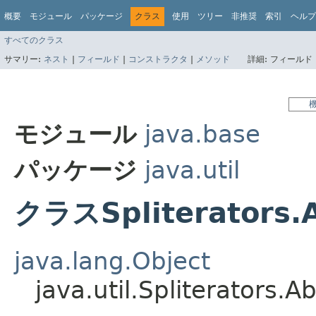
概要
モジュール
パッケージ
クラス
使用
ツリー
非推奨
索引
ヘルプ
すべてのクラス
サマリー:
ネスト
|
フィールド
|
コンストラクタ
|
メソッド
詳細:
フィールド 
モジュール
java.base
パッケージ
java.util
クラスSpliterators.A
java.lang.Object
java.util.Spliterators.A