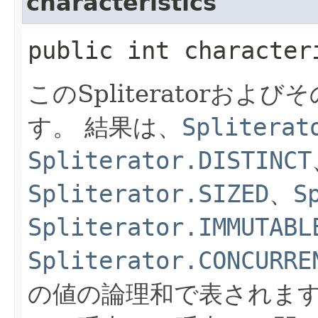
characteristics
public int character
このSpliteratorお
す。
結果は、
Spliterat
Spliterator.DISTINCT
Spliterator.SIZED
、
S
Spliterator.IMMUTABL
Spliterator.CONCURRE
の値の論理和で表されま