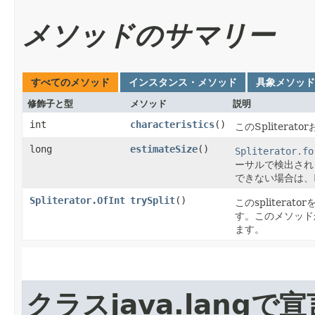
メソッドのサマリー
すべてのメソッド
インスタンス・メソッド
具象メソッド
修飾子と型
メソッド
説明
int
characteristics
()
このSpliter
long
estimateSize
()
Spliterator.fo
ーサルで検出され
できない場合は、
Spliterator.OfInt
trySplit
()
このsplitera
す。このメソッドか
ます。
クラスjava.lang