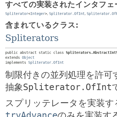
すべての実装されたインタフェ
Spliterator
<
Integer
>
,
Spliterator.OfInt
,
Spliterator.Of
含まれているクラス:
Spliterators
public abstract static class 
Spliterators.AbstractInt
extends 
Object
implements 
Spliterator.OfInt
制限付きの並列処理を許可
抽象
Spliterator.OfInt
スプリッテレータを実装す
tryAdvance
のみを実装す