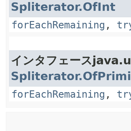
Spliterator.OfInt
forEachRemaining
,
tr
インタフェースjava.
Spliterator.OfPrimi
forEachRemaining
,
tr