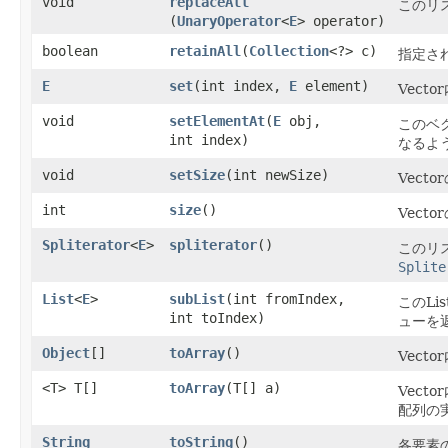
void
replaceAll
このリ
(
UnaryOperator
<
E
> operator)
boolean
retainAll
​(
Collection
<?> c)
指定され
E
set
​(int index,
E
element)
Vec
void
setElementAt
​(
E
obj,
このベ
int index)
なるよ
void
setSize
​(int newSize)
Vect
int
size
()
Vect
Spliterator
<
E
>
spliterator
()
このリ
Splite
List
<
E
>
subList
​(int fromIndex,
このLi
int toIndex)
ューを
Object
[]
toArray
()
Vec
<T> T[]
toArray
​(T[] a)
Vec
配列の
String
toString
()
各要素の