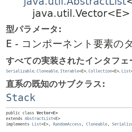
java.util.AbstractList
java.util.Vector<E>
型パラメータ:
E
- コンポーネント要素の
すべての実装されたインタフェ
Serializable
,
Cloneable
,
Iterable
<E>
,
Collection
<E>
,
List
直系の既知のサブクラス:
Stack
public class 
Vector<E>
extends 
AbstractList
<E>

implements 
List
<E>, 
RandomAccess
, 
Cloneable
, 
Serializ