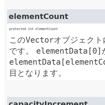
elementCount
protected int elementCount
この
Vector
オブジェクト
です。
elementData[0]
elementData[elementC
目となります。
capacityIncrement