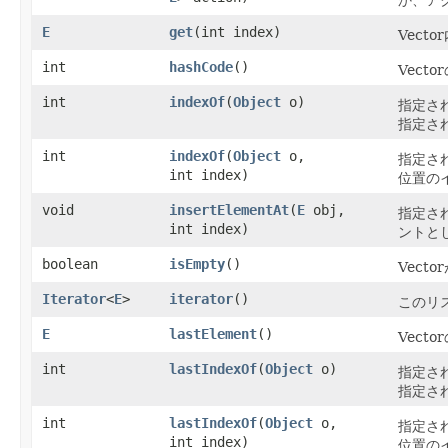
E
get
​(int index)
Vec
int
hashCode
()
Vect
int
indexOf
​(
Object
o)
指定さ
指定さ
int
indexOf
​(
Object
o,
指定さ
int index)
位置の
void
insertElementAt
​(
E
obj,
指定さ
int index)
ントと
boolean
isEmpty
()
Vect
Iterator
<
E
>
iterator
()
このリ
E
lastElement
()
Vect
int
lastIndexOf
​(
Object
o)
指定さ
指定さ
int
lastIndexOf
​(
Object
o,
指定さ
int index)
位置の