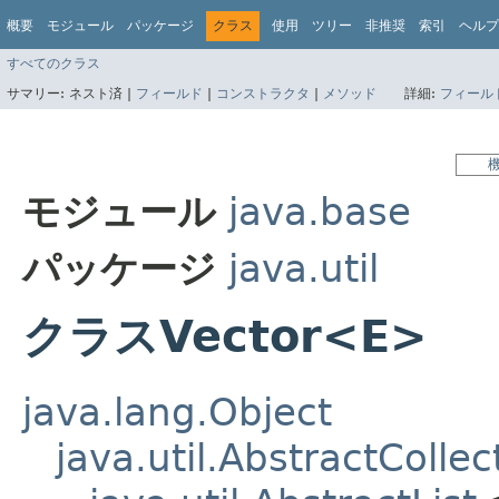
概要
モジュール
パッケージ
クラス
使用
ツリー
非推奨
索引
ヘルプ
すべてのクラス
サマリー:
ネスト済 |
フィールド
|
コンストラクタ
|
メソッド
詳細:
フィール
モジュール
java.base
パッケージ
java.util
クラスVector<E>
java.lang.Object
java.util.AbstractCollec