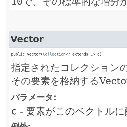
10
で、その標準的な増分
Vector
public Vector​(
Collection
<? extends 
E
> c)
指定されたコレクション
その要素を格納するVect
パラメータ:
c
- 要素がこのベクトル
例外: