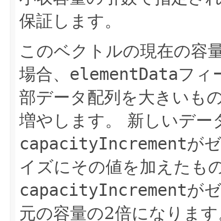
保証します。
このベクトルの現在の容
場合、
elementData
フィ
部データ配列を大きいも
増やします。
新しいデー
capacityIncrement
が
イズにその値を加えたも
capacityIncrement
が
元の容量の2倍になりま