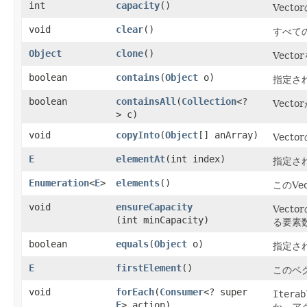
int
capacity
()
Vect
void
clear
()
すべての
Object
clone
()
Vect
boolean
contains
​(
Object
o)
指定さ
boolean
containsAll
​(
Collection
<?
Vect
> c)
void
copyInto
​(
Object
[] anArray)
Vec
E
elementAt
​(int index)
指定さ
Enumeration
<
E
>
elements
()
このVe
void
ensureCapacity
Vec
(int minCapacity)
る要素
boolean
equals
​(
Object
o)
指定され
E
firstElement
()
このベ
void
forEach
​(
Consumer
<? super
Iterab
E
> action)
か、ア