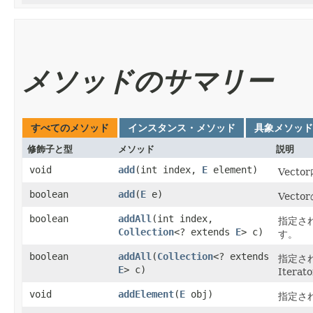
メソッドのサマリー
すべてのメソッド
インスタンス・メソッド
具象メソッド
修飾子と型
メソッド
説明
void
add
​(int index,
E
element)
Vec
boolean
add
​(
E
e)
Vect
boolean
addAll
​(int index,
指定され
Collection
<? extends
E
> c)
す。
boolean
addAll
​(
Collection
<? extends
指定され
E
> c)
Iter
void
addElement
​(
E
obj)
指定さ