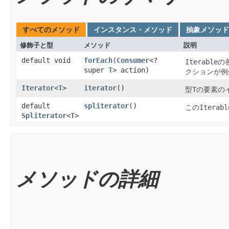
すべてのメソッド
インスタンス・メソッド
抽象メソッド
修飾子と型
メソッド
説明
default void
forEach
​(
Consumer
<?
Iterable
の
super
T
> action)
クションが例
Iterator
<
T
>
iterator
()
型
T
の要素の
default
spliterator
()
この
Iterabl
Spliterator
<
T
>
メソッドの詳細