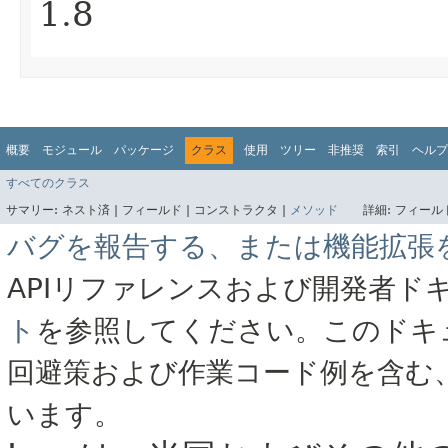
1.8
概要
モジュール
パッケージ
クラス
使用
ツリー
非推奨
索引
ヘルプ
すべてのクラス
サマリー:
ネスト済 |
フィールド |
コンストラクタ |
メソッド
詳細:
フィールド
バグを報告する、または機能拡張
APIリファレンスおよび開発者ド
ト
を参照してください。このドキ
回避策および作業コード例を含む
います。