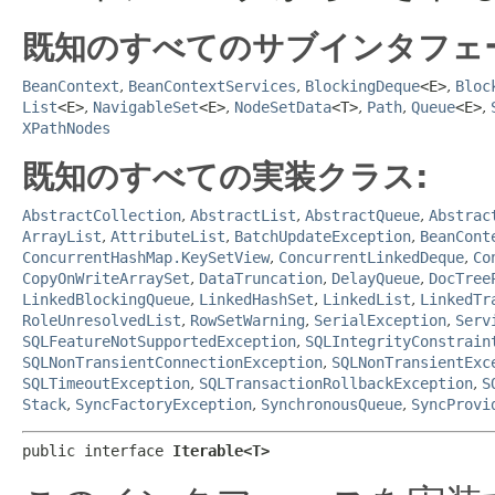
既知のすべてのサブインタフェ
BeanContext
,
BeanContextServices
,
BlockingDeque
<E>
,
Bloc
List
<E>
,
NavigableSet
<E>
,
NodeSetData
<T>
,
Path
,
Queue
<E>
,
XPathNodes
既知のすべての実装クラス:
AbstractCollection
,
AbstractList
,
AbstractQueue
,
Abstrac
ArrayList
,
AttributeList
,
BatchUpdateException
,
BeanCont
ConcurrentHashMap.KeySetView
,
ConcurrentLinkedDeque
,
Co
CopyOnWriteArraySet
,
DataTruncation
,
DelayQueue
,
DocTree
LinkedBlockingQueue
,
LinkedHashSet
,
LinkedList
,
LinkedTr
RoleUnresolvedList
,
RowSetWarning
,
SerialException
,
Serv
SQLFeatureNotSupportedException
,
SQLIntegrityConstrain
SQLNonTransientConnectionException
,
SQLNonTransientExc
SQLTimeoutException
,
SQLTransactionRollbackException
,
S
Stack
,
SyncFactoryException
,
SynchronousQueue
,
SyncProvi
public interface 
Iterable<T>