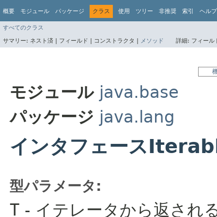
概要
モジュール
パッケージ
クラス
使用
ツリー
非推奨
索引
ヘルプ
すべてのクラス
サマリー:
ネスト済 |
フィールド |
コンストラクタ |
メソッド
詳細:
フィールド
モジュール
java.base
パッケージ
java.lang
インタフェースIterab
型パラメータ:
T
- イテレータから返され