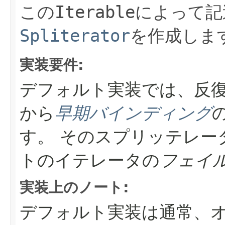
この
Iterable
によって記
Spliterator
を作成しま
実装要件:
デフォルト実装では、反
から
早期バインディング
す。
そのスプリッテレー
トのイテレータの
フェイ
実装上のノート:
デフォルト実装は通常、