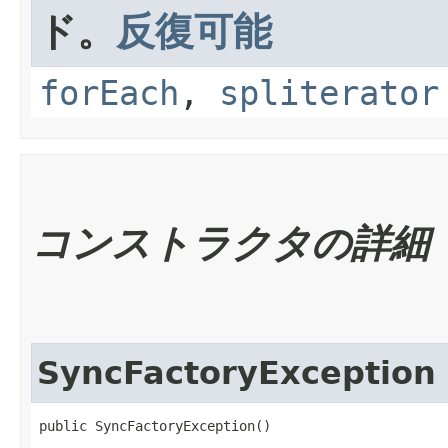
ド。
反復可能
forEach
,
spliterator
コンストラクタの詳細
SyncFactoryException
public SyncFactoryException()