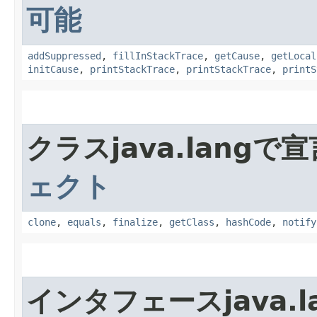
可能
addSuppressed
,
fillInStackTrace
,
getCause
,
getLocal
initCause
,
printStackTrace
,
printStackTrace
,
printS
クラスjava.lang
ェクト
clone
,
equals
,
finalize
,
getClass
,
hashCode
,
notify
インタフェースjava.