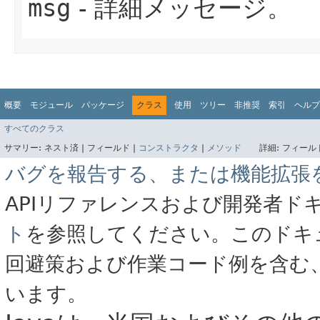
msg
- 詳細メッセージ。
概要
モジュール
パッケージ
クラス
使用
ツリー
非推奨
索引
ヘルプ
すべてのクラス
サマリー:
ネスト済 |
フィールド |
コンストラクタ
|
メソッド
詳細:
フィールド
バグを報告する、または機能拡張
APIリファレンスおよび開発者ド
ト
を参照してください。このドキ
回避策および作業コード例を含む
います。