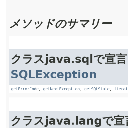
メソッドのサマリー
クラスjava.sqlで
SQLException
getErrorCode
,
getNextException
,
getSQLState
,
iterat
クラスjava.lang