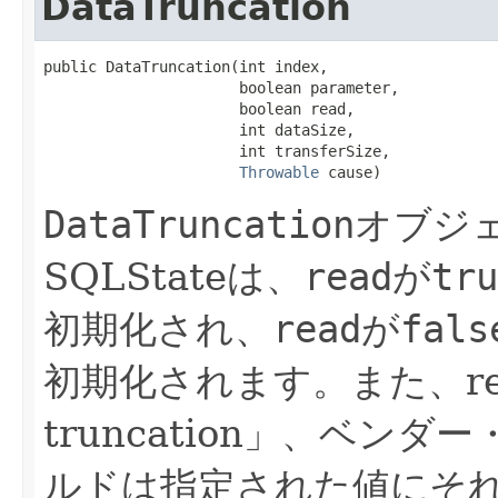
DataTruncation
public DataTruncation​(int index,

                      boolean parameter,

                      boolean read,

                      int dataSize,

                      int transferSize,

Throwable
 cause)
DataTruncation
オブジ
SQLStateは、
read
が
tru
初期化され、
read
が
fals
初期化されます。また、rea
truncation」、ベン
ルドは指定された値にそ