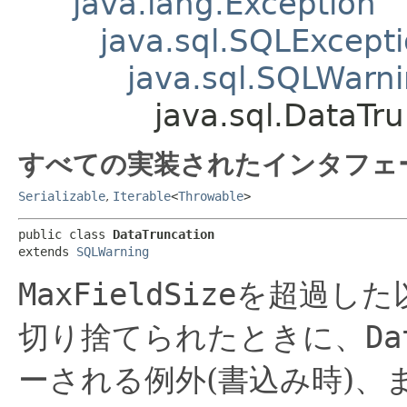
java.lang.Exception
java.sql.SQLExcept
java.sql.SQLWarn
java.sql.DataTr
すべての実装されたインタフェ
Serializable
,
Iterable
<
Throwable
>
public class 
DataTruncation
extends 
SQLWarning
MaxFieldSize
を超過した
切り捨てられたときに、
Da
ーされる例外(書込み時)、