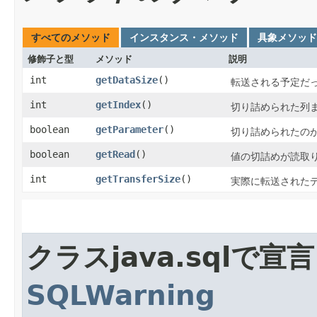
すべてのメソッド
インスタンス・メソッド
具象メソッド
修飾子と型
メソッド
説明
int
getDataSize
()
転送される予定だ
int
getIndex
()
切り詰められた列
boolean
getParameter
()
切り詰められたの
boolean
getRead
()
値の切詰めが読取
int
getTransferSize
()
実際に転送された
クラスjava.sqlで
SQLWarning