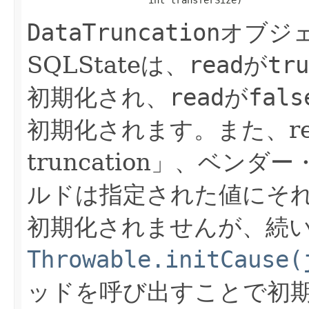
DataTruncation
オブジ
SQLStateは、
read
が
tru
初期化され、
read
が
fals
初期化されます。また、rea
truncation」、ベン
ルドは指定された値にそ
初期化されませんが、続
Throwable.initCause(
ッドを呼び出すことで初