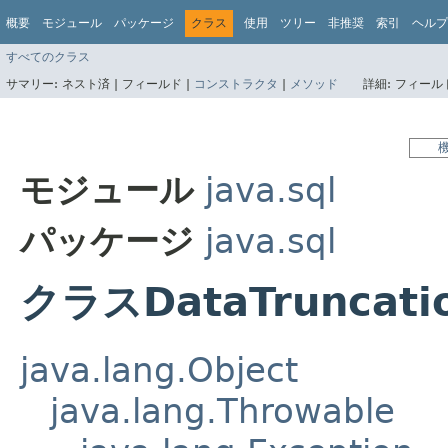
概要
モジュール
パッケージ
クラス
使用
ツリー
非推奨
索引
ヘルプ
すべてのクラス
サマリー:
ネスト済 |
フィールド |
コンストラクタ
|
メソッド
詳細:
フィールド
モジュール
java.sql
パッケージ
java.sql
クラスDataTruncati
java.lang.Object
java.lang.Throwable