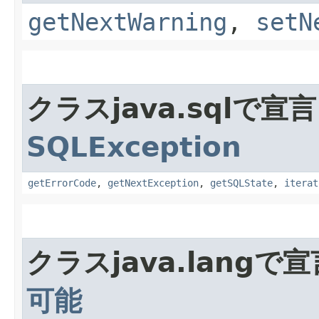
getNextWarning
,
setN
クラスjava.sqlで
SQLException
getErrorCode
,
getNextException
,
getSQLState
,
iterat
クラスjava.lang
可能