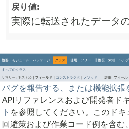
戻り値:
実際に転送されたデータ
概要
モジュール
パッケージ
クラス
使用
ツリー
非推奨
索引
ヘルプ
すべてのクラス
サマリー:
ネスト済 |
フィールド |
コンストラクタ
|
メソッド
詳細:
フィールド
バグを報告する、または機能拡張
APIリファレンスおよび開発者ド
ト
を参照してください。このドキ
回避策および作業コード例を含む