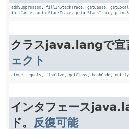
addSuppressed
,
fillInStackTrace
,
getCause
,
getLocal
initCause
,
printStackTrace
,
printStackTrace
,
printS
クラスjava.lang
ェクト
clone
,
equals
,
finalize
,
getClass
,
hashCode
,
notify
インタフェースjava.
ド。
反復可能