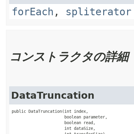
forEach
,
spliterator
コンストラクタの詳細
DataTruncation
public DataTruncation​(int index,

                      boolean parameter,

                      boolean read,

                      int dataSize,

                      int transferSize)