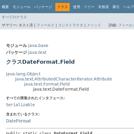
概要
モジュール
パッケージ
クラス
使用
ツリー
非推奨
索引
ヘルプ
すべてのクラス
サマリー:
ネスト済 |
フィールド
|
コンストラクタ
|
メソッド
詳細:
フィール
モジュール
java.base
パッケージ
java.text
クラスDateFormat.Field
java.lang.Object
java.text.AttributedCharacterIterator.Attribute
java.text.Format.Field
java.text.DateFormat.Field
すべての実装されたインタフェース:
Serializable
含まれているクラス:
DateFormat
public static class 
DateFormat.Field