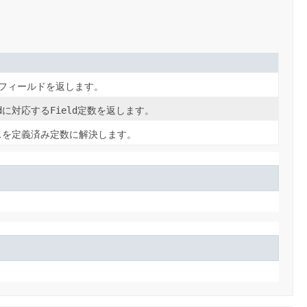
フィールドを返します。
d
に対応する
Field
定数を返します。
スを定義済み定数に解決します。