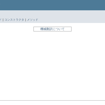
ド
|
コンストラクタ
|
メソッド
機械翻訳について