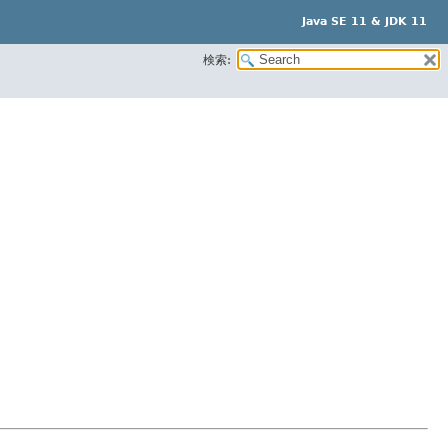
Java SE 11 & JDK 11
検索: