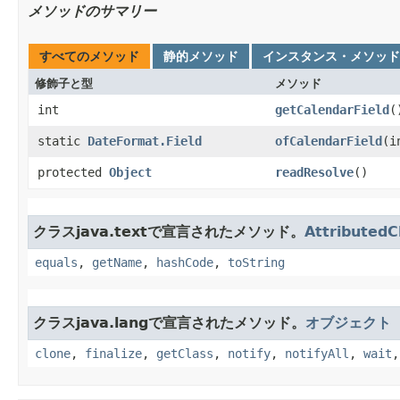
メソッドのサマリー
すべてのメソッド
静的メソッド
インスタンス・メソッド
修飾子と型
メソッド
int
getCalendarField
(
static
DateFormat.Field
ofCalendarField
​(
protected
Object
readResolve
()
クラスjava.textで宣言されたメソッド。
AttributedC
equals
,
getName
,
hashCode
,
toString
クラスjava.langで宣言されたメソッド。
オブジェクト
clone
,
finalize
,
getClass
,
notify
,
notifyAll
,
wait