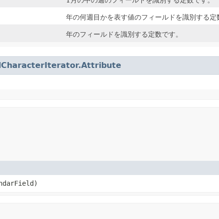
年の何週目かを表す値のフィールドを識別する定
年のフィールドを識別する定数です。
dCharacterIterator.Attribute
ndarField)