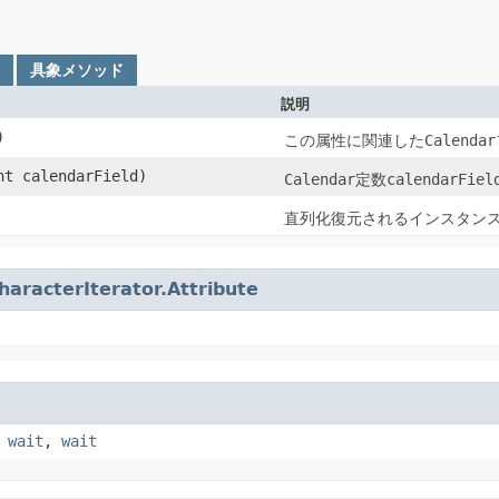
具象メソッド
説明
)
この属性に関連した
Calendar
int calendarField)
Calendar
定数
calendarFiel
直列化復元されるインスタン
haracterIterator.Attribute
,
wait
,
wait