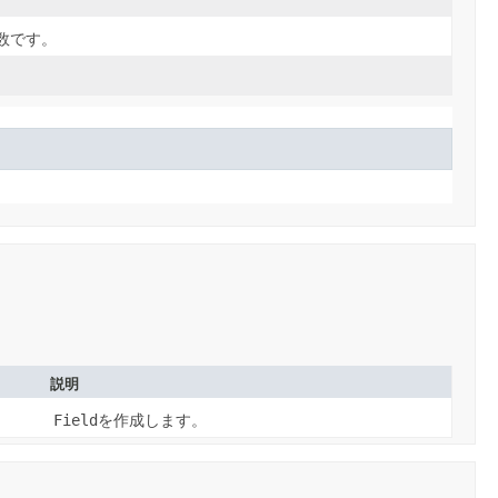
数です。
説明
Field
を作成します。