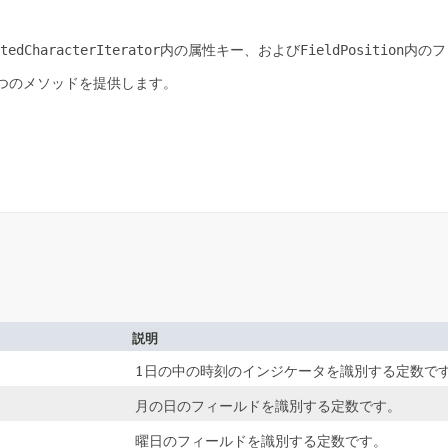
tedCharacterIterator
内の属性キー、および
FieldPosition
内のフ
2つのメソッドを提供します。
説明
1日の中の時刻のインジケータを識別する定数で
月の日のフィールドを識別する定数です。
曜日のフィールドを識別する定数です。