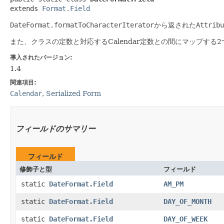
extends 
Format.Field
DateFormat.formatToCharacterIterator
から返された
Attribu
また、クラスの定数と対応するCalendar定数との間にマップする
導入されたバージョン:
1.4
関連項目:
Calendar
,
Serialized Form
フィールドのサマリー
フィールド
修飾子と型
フィールド
static
DateFormat.Field
AM_PM
static
DateFormat.Field
DAY_OF_MONTH
static
DateFormat.Field
DAY_OF_WEEK