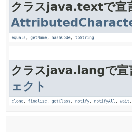
クラスjava.text
AttributedCharacte
equals
,
getName
,
hashCode
,
toString
クラスjava.lang
ェクト
clone
,
finalize
,
getClass
,
notify
,
notifyAll
,
wait