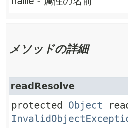
name
- 属性の名前
メソッドの詳細
readResolve
protected
Object
read
InvalidObjectExcepti