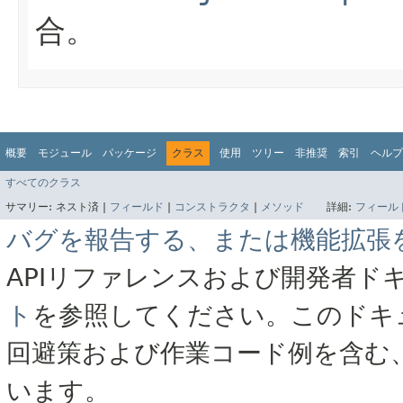
合。
概要
モジュール
パッケージ
クラス
使用
ツリー
非推奨
索引
ヘルプ
すべてのクラス
サマリー:
ネスト済 |
フィールド
|
コンストラクタ
|
メソッド
詳細:
フィール
バグを報告する、または機能拡張
APIリファレンスおよび開発者ド
ト
を参照してください。このドキ
回避策および作業コード例を含む
います。