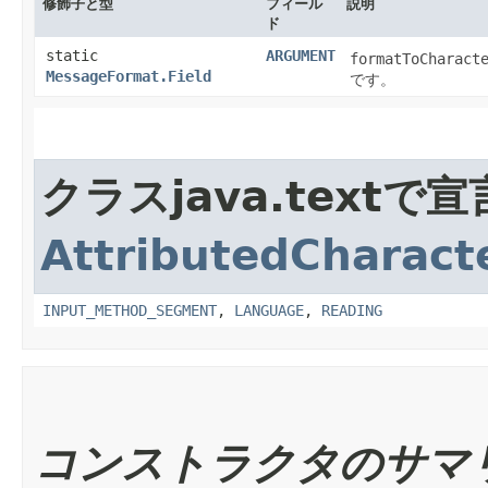
修飾子と型
フィール
説明
ド
static
ARGUMENT
formatToCharact
MessageFormat.Field
です。
クラスjava.text
AttributedCharacte
INPUT_METHOD_SEGMENT
,
LANGUAGE
,
READING
コンストラクタのサマ