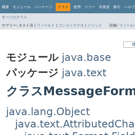
概要
モジュール
パッケージ
クラス
使用
ツリー
非推奨
索引
ヘルプ
すべてのクラス
サマリー:
ネスト済 |
フィールド
|
コンストラクタ
|
メソッド
詳細:
フィール
モジュール
java.base
パッケージ
java.text
クラスMessageForma
java.lang.Object
java.text.AttributedCha