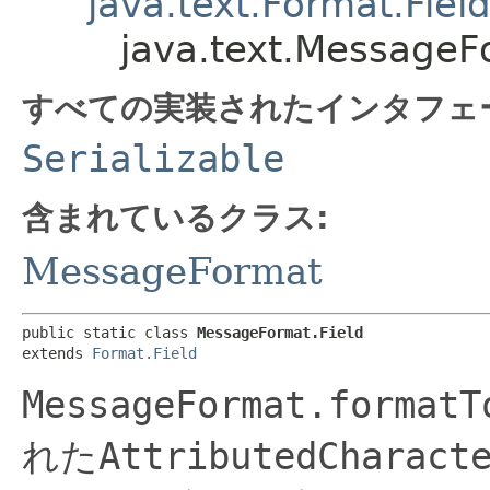
java.text.Format.Fiel
java.text.MessageF
すべての実装されたインタフェ
Serializable
含まれているクラス:
MessageFormat
public static class 
MessageFormat.Field
extends 
Format.Field
MessageFormat.formatT
れた
AttributedCharact