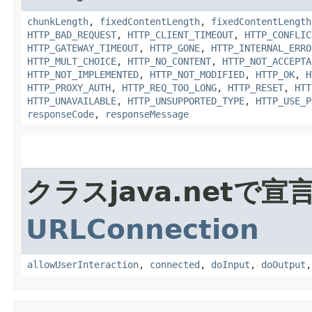
chunkLength
,
fixedContentLength
,
fixedContentLength
HTTP_BAD_REQUEST
,
HTTP_CLIENT_TIMEOUT
,
HTTP_CONFLIC
HTTP_GATEWAY_TIMEOUT
,
HTTP_GONE
,
HTTP_INTERNAL_ERRO
HTTP_MULT_CHOICE
,
HTTP_NO_CONTENT
,
HTTP_NOT_ACCEPTA
HTTP_NOT_IMPLEMENTED
,
HTTP_NOT_MODIFIED
,
HTTP_OK
,
H
HTTP_PROXY_AUTH
,
HTTP_REQ_TOO_LONG
,
HTTP_RESET
,
HTT
HTTP_UNAVAILABLE
,
HTTP_UNSUPPORTED_TYPE
,
HTTP_USE_P
responseCode
,
responseMessage
クラスjava.netで
URLConnection
allowUserInteraction
,
connected
,
doInput
,
doOutput