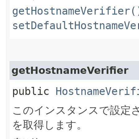
getHostnameVerifier(
setDefaultHostnameVe
getHostnameVerifier
public
HostnameVerif
このインスタンスで設定
を取得します。