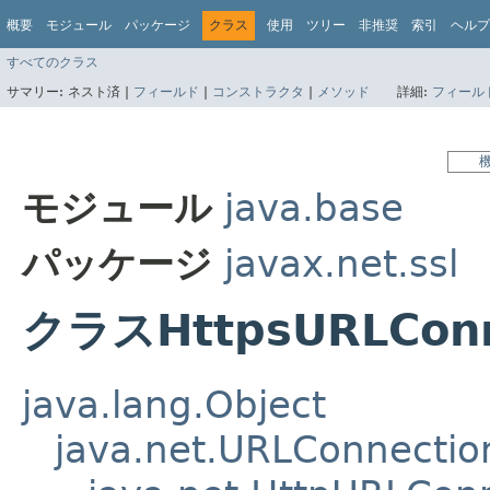
概要
モジュール
パッケージ
クラス
使用
ツリー
非推奨
索引
ヘルプ
すべてのクラス
サマリー:
ネスト済 |
フィールド
|
コンストラクタ
|
メソッド
詳細:
フィール
モジュール
java.base
パッケージ
javax.net.ssl
クラスHttpsURLConn
java.lang.Object
java.net.URLConnectio