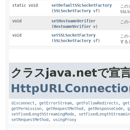
static void
setDefaultSSLSocketFactory
この
(
SSLSocketFactory
sf)
SSLS
void
setHostnameVerifier
この
(
HostnameVerifier
v)
void
setSSLSocketFactory
この
(
SSLSocketFactory
sf)
する
クラスjava.netで
HttpURLConnectio
disconnect
,
getErrorStream
,
getFollowRedirects
,
get
getPermission
,
getRequestMethod
,
getResponseCode
,
g
setFixedLengthStreamingMode
,
setFixedLengthStreamin
setRequestMethod
,
usingProxy