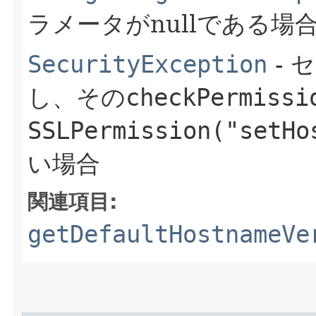
ラメータがnullである場
SecurityException
- 
し、その
checkPermissi
SSLPermission("setHo
い場合
関連項目:
getDefaultHostnameVe