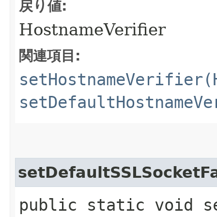
戻り値:
HostnameVerifier
関連項目:
setHostnameVerifier(
setDefaultHostnameVe
setDefaultSSLSocketF
public static void s