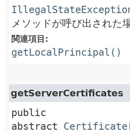
IllegalStateExceptio
メソッドが呼び出された
関連項目:
getLocalPrincipal()
getServerCertificates
public
abstract
Certificate