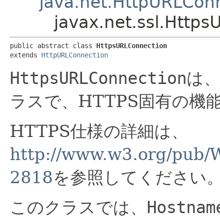
java.net.HttpURLCon
javax.net.ssl.Http
public abstract class 
HttpsURLConnection
extends 
HttpURLConnection
HttpsURLConnection
は
ラスで、HTTPS固有の機
HTTPS仕様の詳細は、
http://www.w3.org/pub/
2818
を参照してください
このクラスでは、
Hostnam