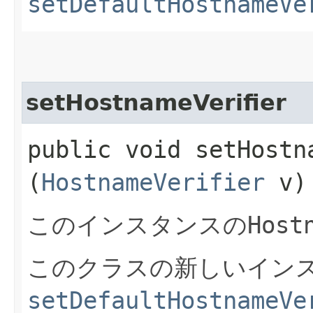
setDefaultHostnameVe
setHostnameVerifier
public void setHostna
(
HostnameVerifier
v)
このインスタンスの
Host
このクラスの新しいイン
setDefaultHostnameVe