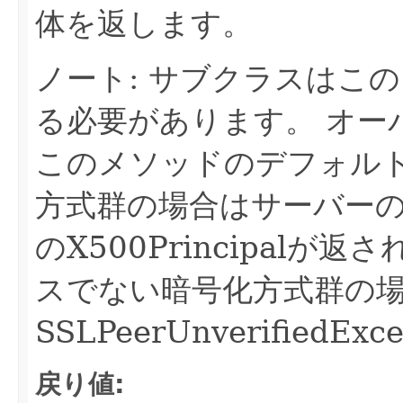
体を返します。
ノート: サブクラスはこ
る必要があります。
オー
このメソッドのデフォル
方式群の場合はサーバー
のX500Principalが返
スでない暗号化方式群の
SSLPeerUnverified
戻り値: