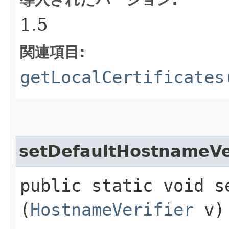
1.5
関連項目:
getLocalCertificates
setDefaultHostnameVer
public static void s
(
HostnameVerifier
v)