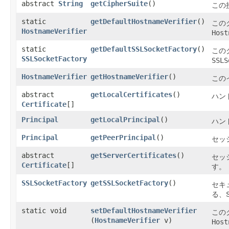
abstract
String
getCipherSuite
()
この
static
getDefaultHostnameVerifier
()
この
HostnameVerifier
Host
static
getDefaultSSLSocketFactory
()
この
SSLSocketFactory
SSLS
HostnameVerifier
getHostnameVerifier
()
この
abstract
getLocalCertificates
()
ハン
Certificate
[]
Principal
getLocalPrincipal
()
ハン
Principal
getPeerPrincipal
()
セッ
abstract
getServerCertificates
()
セッ
Certificate
[]
す。
SSLSocketFactory
getSSLSocketFactory
()
セキ
る、
static void
setDefaultHostnameVerifier
この
(
HostnameVerifier
v)
Host