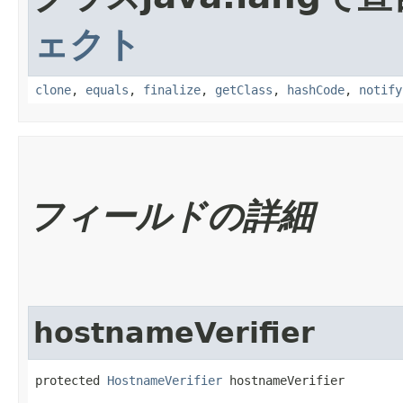
ェクト
clone
,
equals
,
finalize
,
getClass
,
hashCode
,
notify
フィールドの詳細
hostnameVerifier
protected 
HostnameVerifier
 hostnameVerifier