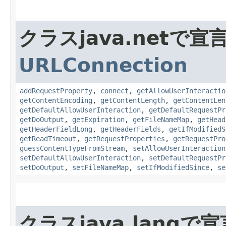
クラスjava.netで
URLConnection
addRequestProperty
,
connect
,
getAllowUserInteractio
getContentEncoding
,
getContentLength
,
getContentLen
getDefaultAllowUserInteraction
,
getDefaultRequestPr
getDoOutput
,
getExpiration
,
getFileNameMap
,
getHead
getHeaderFieldLong
,
getHeaderFields
,
getIfModifiedS
getReadTimeout
,
getRequestProperties
,
getRequestPro
guessContentTypeFromStream
,
setAllowUserInteraction
setDefaultAllowUserInteraction
,
setDefaultRequestPr
setDoOutput
,
setFileNameMap
,
setIfModifiedSince
,
se
クラスjava.lang