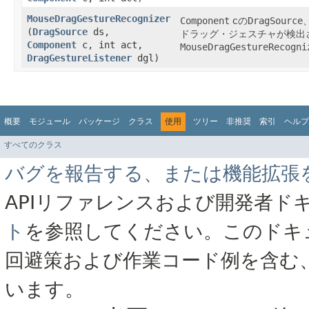
MouseDragGestureRecognizer
Component
cの
DragSource
(
DragSource
ds,
ドラッグ・ジェスチャが検出
Component
c, int act,
MouseDragGestureRecogni
DragGestureListener
dgl)
概要
モジュール
パッケージ
クラス
使用
ツリー
非推奨
索引
ヘルプ
すべてのクラス
バグを報告する、または機能拡張
APIリファレンスおよび開発者ド
ト
を参照してください。このドキ
回避策および作業コード例を含む
います。