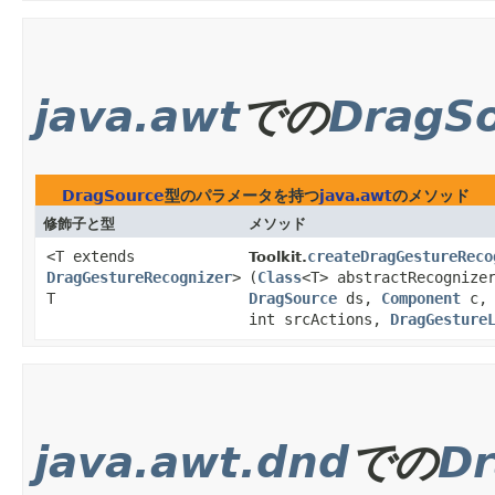
java.awt
での
DragS
DragSource
型のパラメータを持つ
java.awt
のメソッド
修飾子と型
メソッド
<T extends
createDragGestureReco
Toolkit.
DragGestureRecognizer
>
(
Class
<T> abstractRecognize
T
DragSource
ds,
Component
c,
int srcActions,
DragGesture
java.awt.dnd
での
Dr