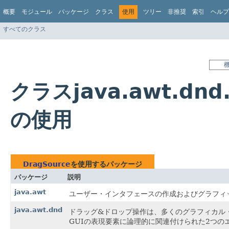
概要
モジュール
パッケージ
クラス
使用
ツリー
非推奨
索引
ヘルプ
すべてのクラス
クラスjava.awt.dnd.
の使用
DragSource
を使用するパッケージ
パッケージ
説明
java.awt
ユーザー・インタフェースの作成およびグラフィ
java.awt.dnd
ドラッグ&ドロップ操作は、多くのグラフィカル
GUIの表現要素に論理的に関連付けられた2つ