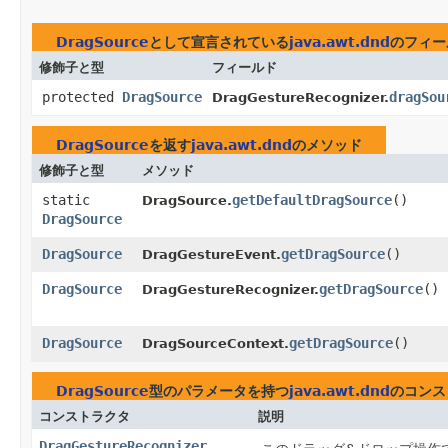
DragSource
として宣言されている
java.awt.dnd
のフィー
修飾子と型
フィールド
protected
DragSource
dragSou
DragGestureRecognizer.
DragSource
を返す
java.awt.dnd
のメソッド
修飾子と型
メソッド
static
getDefaultDragSource
()
DragSource.
DragSource
DragSource
getDragSource
()
DragGestureEvent.
DragSource
getDragSource
()
DragGestureRecognizer.
DragSource
getDragSource
()
DragSourceContext.
DragSource
型のパラメータを持つ
java.awt.dnd
のコンス
コンストラクタ
説明
DragGestureRecognizer