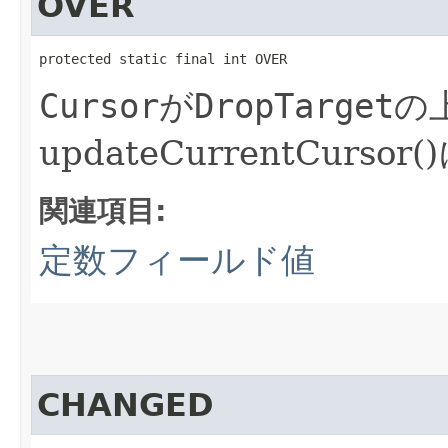
OVER
protected static final int OVER
Cursor
が
DropTarget
の
updateCurrentCurs
関連項目:
定数フィールド値
CHANGED