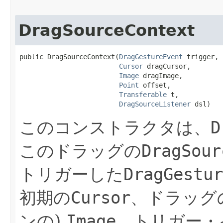
DragSourceContext
public DragSourceContext​(
DragGestureEvent
 trigger,

Cursor
 dragCursor,

Image
 dragImage,

Point
 offset,

Transferable
 t,

DragSourceListener
 dsl)
このコンストラクタは、
D
このドラッグの
DragSour
トリガーした
DragGestur
初期の
Cursor
、ドラッグ
ンの)
Image
、トリガー・