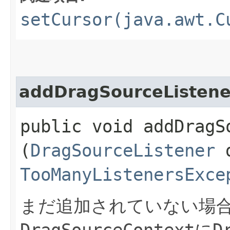
setCursor(java.awt.C
addDragSourceListene
public void addDragSo
(
DragSourceListener
d
TooManyListenersExce
まだ追加されていない場
DragSourceContext
に
D