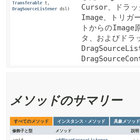
Transferable
t,
Cursor
、ドラッ
DragSourceListener
dsl)
Image
、トリガ
トからの
Image
タ、およびドラ
DragSourceLis
DragSourceCon
メソッドのサマリー
すべてのメソッド
インスタンス・メソッド
具象メソッド
修飾子と型
メソッド
説明
void
addDragSourceListener