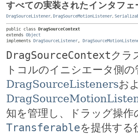
すべての実装されたインタフェ
DragSourceListener
,
DragSourceMotionListener
,
Serializa
public class 
DragSourceContext
extends 
Object
implements 
DragSourceListener
, 
DragSourceMotionListen
DragSourceContext
クラ
トコルのイニシエータ側の
DragSourceListeners
お
DragSourceMotionListe
知を管理し、ドラッグ操作
Transferable
を提供する