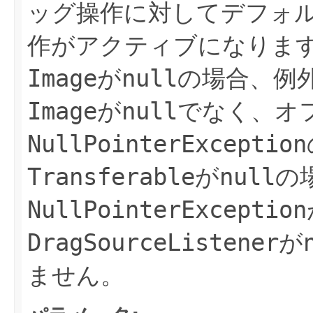
ッグ操作に対してデフォ
作がアクティブになりま
Image
が
null
の場合、例
Image
が
null
でなく、オ
NullPointerException
Transferable
が
null
の
NullPointerException
DragSourceListener
が
ません。