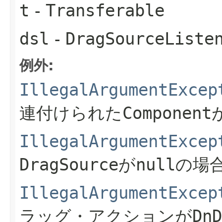
t
-
Transferable
dsl
-
DragSourceListe
例外:
IllegalArgumentExcep
連付けられた
Component
IllegalArgumentExcep
DragSource
が
null
の場
IllegalArgumentExcep
ラッグ・アクションが
DnD