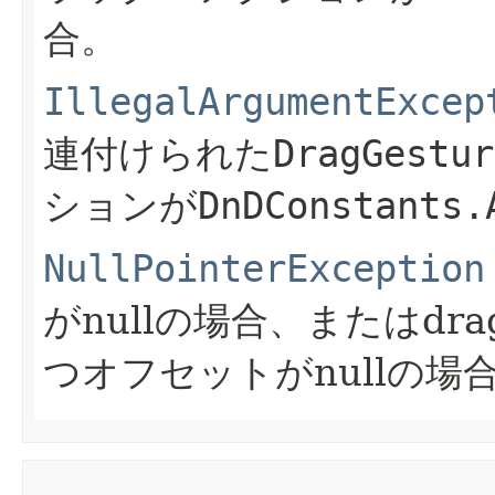
合。
IllegalArgumentExcep
連付けられた
DragGestur
ションが
DnDConstants.
NullPointerException
がnullの場合、またはdra
つオフセットがnullの場