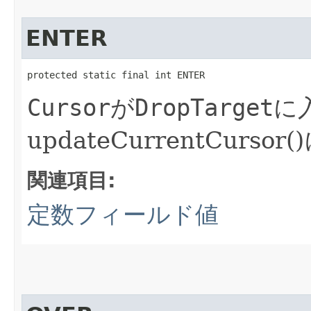
ENTER
protected static final int ENTER
Cursor
が
DropTarget
に
updateCurrentCurs
関連項目:
定数フィールド値