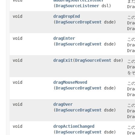
ま
(
DragSourceListener
dsl)
Dra
void
dragDropEnd
こ
(
DragSourceDropEvent
dsde)
Dra
Dra
void
dragEnter
こ
(
DragSourceDragEvent
dsde)
Dra
Dra
void
dragExit
​(
DragSourceEvent
dse)
こ
Dra
を
void
dragMouseMoved
こ
(
DragSourceDragEvent
dsde)
Dra
Dra
void
dragOver
こ
(
DragSourceDragEvent
dsde)
Dra
Dra
void
dropActionChanged
こ
(
DragSourceDragEvent
dsde)
Dra