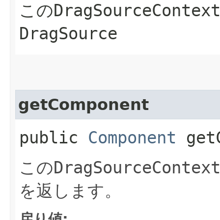
この
DragSourceContex
DragSource
getComponent
public
Component
getC
この
DragSourceContex
を返します。
戻り値: