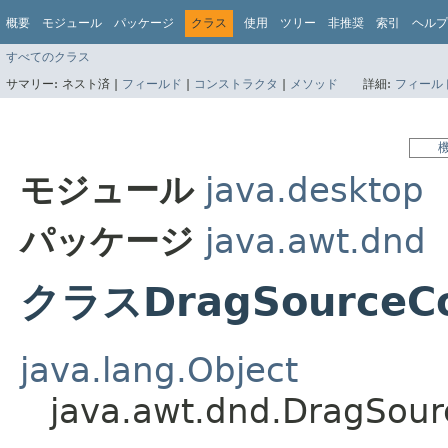
概要
モジュール
パッケージ
クラス
使用
ツリー
非推奨
索引
ヘルプ
すべてのクラス
サマリー:
ネスト済 |
フィールド
|
コンストラクタ
|
メソッド
詳細:
フィール
モジュール
java.desktop
パッケージ
java.awt.dnd
クラスDragSourceCo
java.lang.Object
java.awt.dnd.DragSour