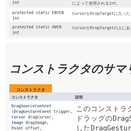
int
によって使用される
int
。
protected static
ENTER
Cursor
が
DropTarget
に入ったこ
int
protected static
OVER
Cursor
が
DropTarget
の上にある
int
コンストラクタのサマ
コンストラクタ
コンストラクタ
説明
DragSourceContext
このコンストラ
(
DragGestureEvent
trigger,
ドラッグの
Drag
Cursor
dragCursor,
Image
dragImage,
した
DragGestu
Point
offset,