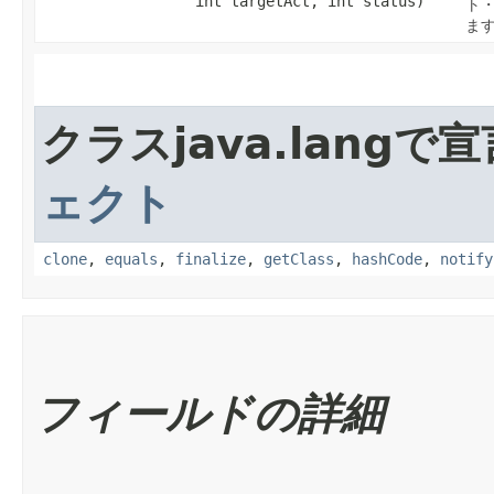
int targetAct, int status)
ト
ま
クラスjava.lang
ェクト
clone
,
equals
,
finalize
,
getClass
,
hashCode
,
notify
フィールドの詳細