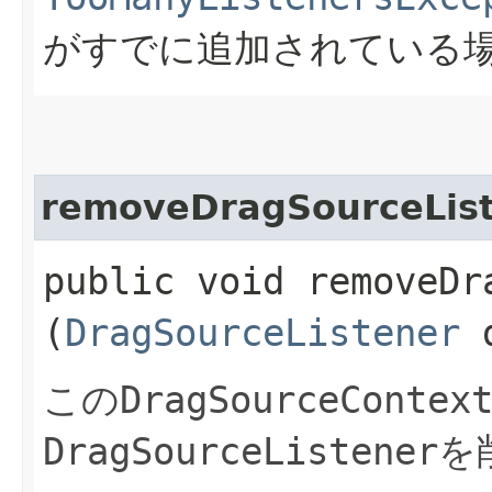
がすでに追加されている
removeDragSourceLis
public void removeDra
(
DragSourceListener
d
この
DragSourceContex
DragSourceListener
を