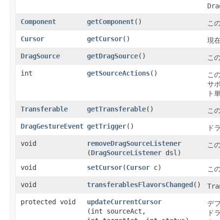
Dra
Component
getComponent
()
こ
Cursor
getCursor
()
現
DragSource
getDragSource
()
こ
int
getSourceActions
()
こ
サ
ト
Transferable
getTransferable
()
こ
DragGestureEvent
getTrigger
()
ド
void
removeDragSourceListener
こ
(
DragSourceListener
dsl)
void
setCursor
​(
Cursor
c)
こ
void
transferablesFlavorsChanged
()
Tra
protected void
updateCurrentCursor
デ
(int sourceAct,
ド