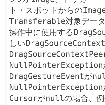
ト・スポットからの
Imag
Transferable
対象デー
操作中に使用する
DragSo
しい
DragSourceContex
DragSourceContextPee
NullPointerException
DragGestureEvent
が
nu
NullPointerException
Cursor
が
null
の場合、例