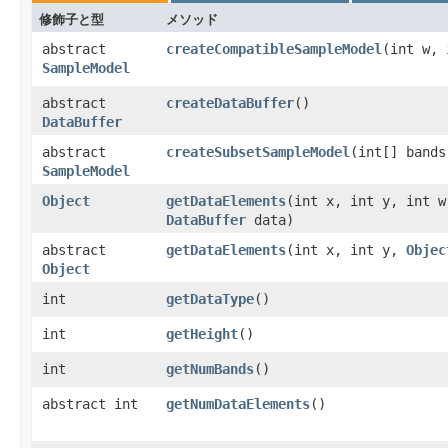
修飾子と型
メソッド
abstract
createCompatibleSampleModel
​(int w,
SampleModel
abstract
createDataBuffer
()
DataBuffer
abstract
createSubsetSampleModel
​(int[] bands
SampleModel
Object
getDataElements
​(int x, int y, int 
DataBuffer
data)
abstract
getDataElements
​(int x, int y,
Objec
Object
int
getDataType
()
int
getHeight
()
int
getNumBands
()
abstract int
getNumDataElements
()