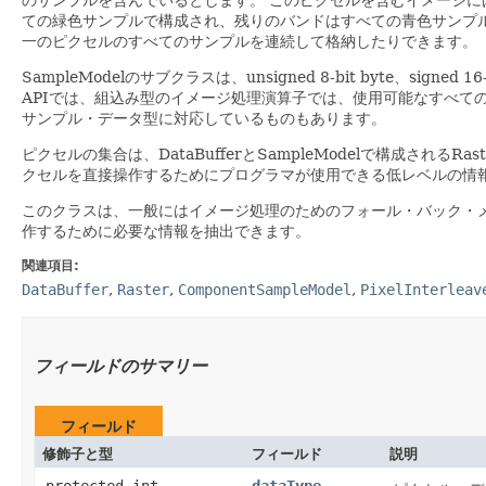
ての緑色サンプルで構成され、残りのバンドはすべての青色サンプ
一のピクセルのすべてのサンプルを連続して格納したりできます。
SampleModelのサブクラスは、unsigned 8-bit byte
APIでは、組込み型のイメージ処理演算子では、使用可能なすべて
サンプル・データ型に対応しているものもあります。
ピクセルの集合は、DataBufferとSampleModelで構成されるRa
クセルを直接操作するためにプログラマが使用できる低レベルの情
このクラスは、一般にはイメージ処理のためのフォール・バック・
作するために必要な情報を抽出できます。
関連項目:
DataBuffer
,
Raster
,
ComponentSampleModel
,
PixelInterleav
フィールドのサマリー
フィールド
修飾子と型
フィールド
説明
protected int
dataType