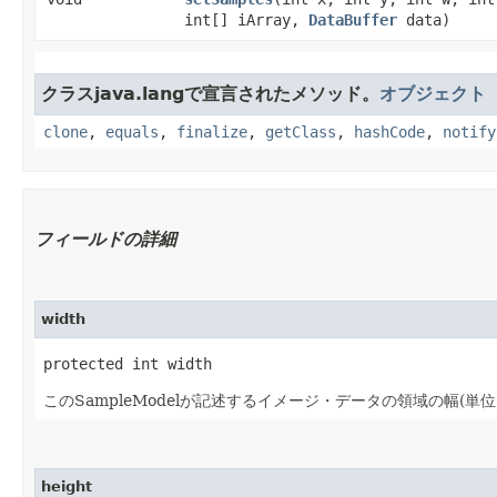
int[] iArray,
DataBuffer
data)
クラスjava.langで宣言されたメソッド。
オブジェクト
clone
,
equals
,
finalize
,
getClass
,
hashCode
,
notify
フィールドの詳細
width
protected int width
このSampleModelが記述するイメージ・データの領域の幅(単
height