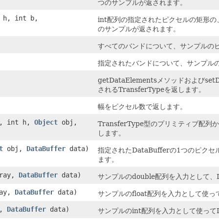
つのサンプルが返されます。
t h, int b,
int配列の指定されたピクセルの矩形
のサンプルが返されます。
すべてのバンドについて、サンプルの
指定されたバンドについて、サンプル
getDataElementsメソッドおよび
されるTransferTypeを返します。
幅をピクセル数で返します。
w, int h,
Object
obj,
TransferType型のプリミティブ配
します。
t
obj,
DataBuffer
data)
指定されたDataBufferの1つのピク
ます。
rray,
DataBuffer
data)
サンプルのdouble配列を入力として、D
ray,
DataBuffer
data)
サンプルのfloat配列を入力として使って
y,
DataBuffer
data)
サンプルのint配列を入力として使ってD