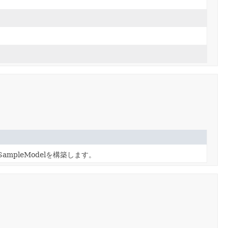
。
mpleModelを構築します。