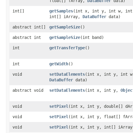
float[] fArray,
DataBuffer
data)
int[]
getSamples
​(int x, int y, int w, in
int[] iArray,
DataBuffer
data)
abstract int[]
getSampleSize
()
abstract int
getSampleSize
​(int band)
int
getTransferType
()
int
getWidth
()
void
setDataElements
​(int x, int y, int 
DataBuffer
data)
abstract void
setDataElements
​(int x, int y,
Objec
void
setPixel
​(int x, int y, double[] dA
void
setPixel
​(int x, int y, float[] fAr
void
setPixel
​(int x, int y, int[] iArra