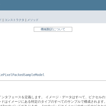
ド
|
コンストラクタ
|
メソッド
機械翻訳について
lePixelPackedSampleModel
インタフェースを定義します。
イメージ・データはすべて、ピクセルの
ンドはイメージにある特定のタイプのすべてのサンプルで構成されます
は3つのバンドがあります。
1つのバンドはイメージのすべてのピクセ