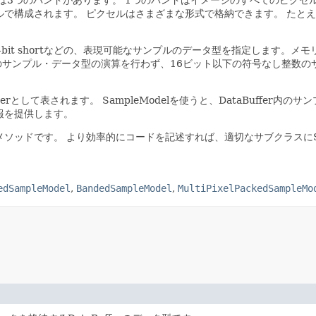
ルで構成されます。
ピクセルはさまざまな形式で格納できます。
たとえ
、signed 16-bit shortなどの、表現可能なサンプルのデータ型を指定
のサンプル・データ型の演算を行わず、16ビット以下の符号なし整数の
sterとして表されます。
SampleModelを使うと、DataBuffer内
報を提供します。
メソッドです。
より効率的にコードを記述すれば、適切なサブクラスにSamp
edSampleModel
,
BandedSampleModel
,
MultiPixelPackedSampleMo