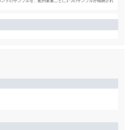
バンドのサンプルを、配列要素ごとに1つのサンプルが格納され