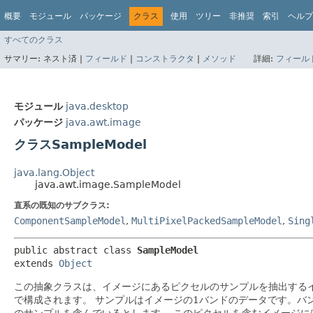
概要
モジュール
パッケージ
クラス
使用
ツリー
非推奨
索引
ヘルプ
すべてのクラス
サマリー:
ネスト済 |
フィールド
|
コンストラクタ
|
メソッド
詳細:
フィール
モジュール
java.desktop
パッケージ
java.awt.image
クラスSampleModel
java.lang.Object
java.awt.image.SampleModel
直系の既知のサブクラス:
ComponentSampleModel
,
MultiPixelPackedSampleModel
,
Sing
public abstract class 
SampleModel
extends 
Object
この抽象クラスは、イメージにあるピクセルのサンプルを抽出する
で構成されます。
サンプルはイメージの1バンドのデータです。バ
のサンプルを含んでいるとします。
このピクセルを含むイメージに