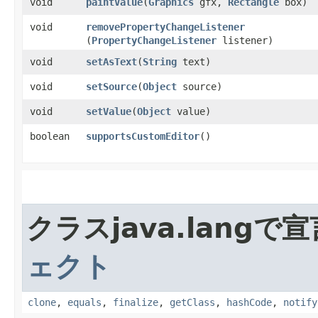
void
paintValue
​(
Graphics
gfx,
Rectangle
box)
void
removePropertyChangeListener
(
PropertyChangeListener
listener)
void
setAsText
​(
String
text)
void
setSource
​(
Object
source)
void
setValue
​(
Object
value)
boolean
supportsCustomEditor
()
クラスjava.lang
ェクト
clone
,
equals
,
finalize
,
getClass
,
hashCode
,
notify