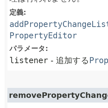
定義:
addPropertyChangeLis
PropertyEditor
パラメータ:
listener
- 追加する
Pro
removePropertyChang