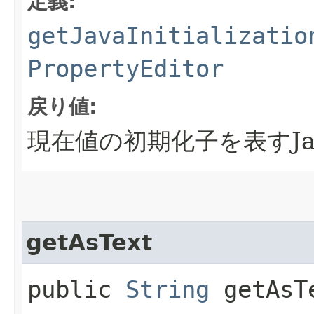
定義:
getJavaInitializatio
PropertyEditor
戻り値:
現在値の初期化子を表すJ
getAsText
public
String
getAsT