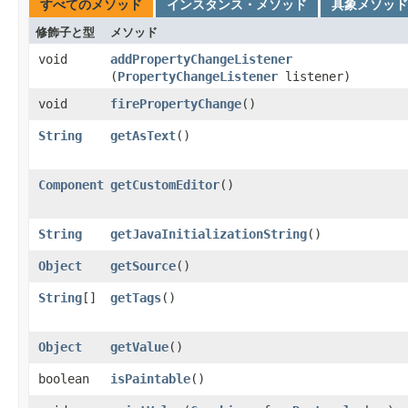
すべてのメソッド
インスタンス・メソッド
具象メソッド
修飾子と型
メソッド
void
addPropertyChangeListener
(
PropertyChangeListener
listener)
void
firePropertyChange
()
String
getAsText
()
Component
getCustomEditor
()
String
getJavaInitializationString
()
Object
getSource
()
String
[]
getTags
()
Object
getValue
()
boolean
isPaintable
()