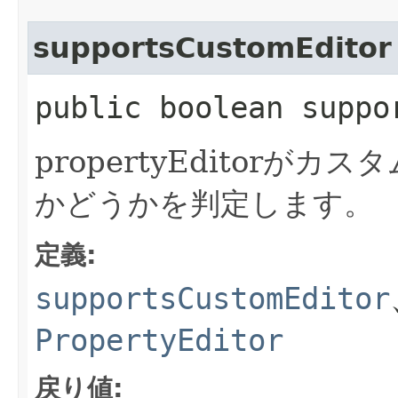
supportsCustomEditor
public boolean suppo
propertyEditor
かどうかを判定します。
定義:
supportsCustomEditor
PropertyEditor
戻り値: