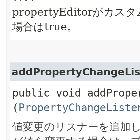
propertyEditor
場合はtrue。
addPropertyChangeLis
public void addProper
(
PropertyChangeListe
値変更のリスナーを追加