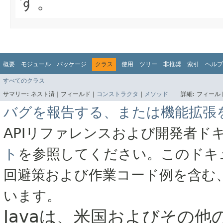
す。
概要
モジュール
パッケージ
クラス
使用
ツリー
非推奨
索引
ヘルプ
すべてのクラス
サマリー:
ネスト済 |
フィールド |
コンストラクタ
|
メソッド
詳細:
フィールド
バグを報告する、または機能拡張
APIリファレンスおよび開発者ド
ト
を参照してください。このドキ
回避策および作業コード例を含む
います。
Javaは、米国およびその他