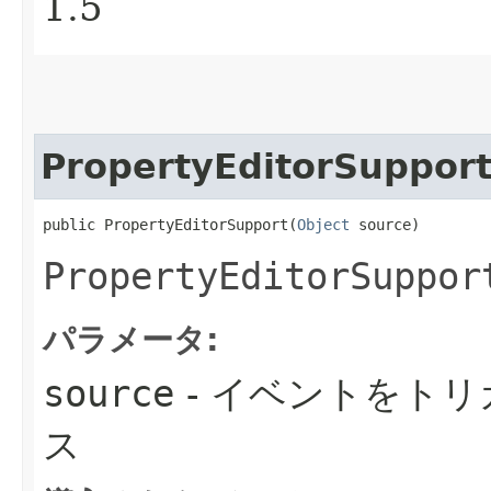
1.5
PropertyEditorSuppor
public PropertyEditorSupport​(
Object
 source)
PropertyEditorSuppor
パラメータ:
source
- イベントをト
ス