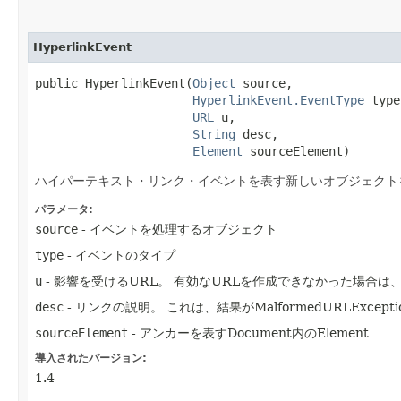
HyperlinkEvent
public HyperlinkEvent​(
Object
 source,

HyperlinkEvent.EventType
 type
URL
 u,

String
 desc,

Element
 sourceElement)
ハイパーテキスト・リンク・イベントを表す新しいオブジェクト
パラメータ:
source
- イベントを処理するオブジェクト
type
- イベントのタイプ
u
- 影響を受けるURL。
有効なURLを作成できなかった場合は、
desc
- リンクの説明。
これは、結果がMalformedURLExc
sourceElement
- アンカーを表すDocument内のElement
導入されたバージョン:
1.4