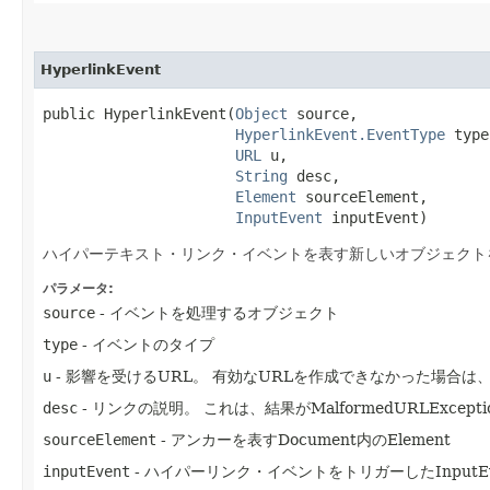
HyperlinkEvent
public HyperlinkEvent​(
Object
 source,

HyperlinkEvent.EventType
 type
URL
 u,

String
 desc,

Element
 sourceElement,

InputEvent
 inputEvent)
ハイパーテキスト・リンク・イベントを表す新しいオブジェクト
パラメータ:
source
- イベントを処理するオブジェクト
type
- イベントのタイプ
u
- 影響を受けるURL。
有効なURLを作成できなかった場合は、
desc
- リンクの説明。
これは、結果がMalformedURLExc
sourceElement
- アンカーを表すDocument内のElement
inputEvent
- ハイパーリンク・イベントをトリガーしたInputEv