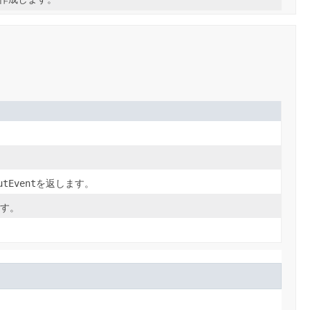
utEvent
を返します。
す。