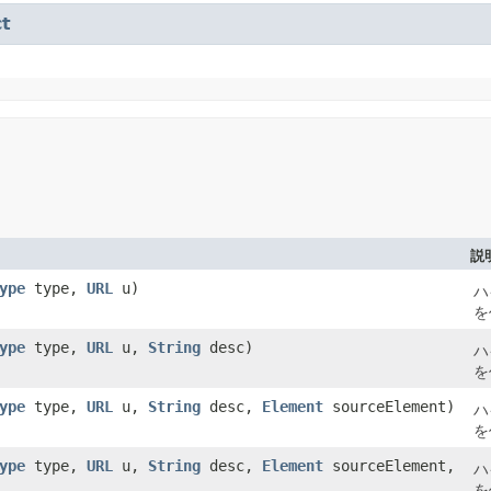
ct
説
ype
type,
URL
u)
ハ
を
ype
type,
URL
u,
String
desc)
ハ
を
ype
type,
URL
u,
String
desc,
Element
sourceElement)
ハ
を
ype
type,
URL
u,
String
desc,
Element
sourceElement,
ハ
を