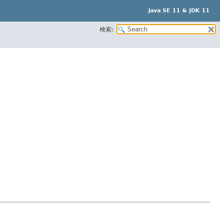
Java SE 11 & JDK 11
検索: