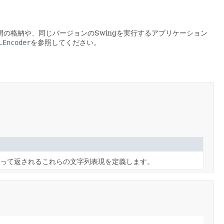
の格納や、同じバージョンのSwingを実行するアプリケーション
LEncoder
を参照してください。
g()によって返されるこれらの文字列表現を定義します。