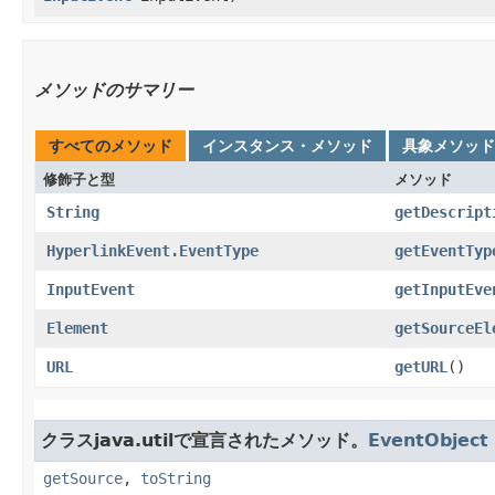
メソッドのサマリー
すべてのメソッド
インスタンス・メソッド
具象メソッド
修飾子と型
メソッド
String
getDescript
HyperlinkEvent.EventType
getEventTyp
InputEvent
getInputEve
Element
getSourceEl
URL
getURL
()
クラスjava.utilで宣言されたメソッド。
EventObject
getSource
,
toString