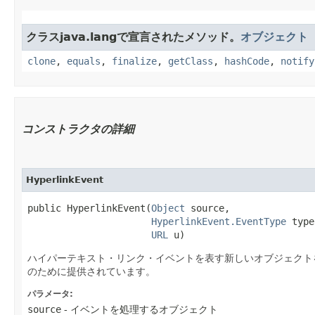
クラスjava.langで宣言されたメソッド。
オブジェクト
clone
,
equals
,
finalize
,
getClass
,
hashCode
,
notify
コンストラクタの詳細
HyperlinkEvent
public HyperlinkEvent​(
Object
 source,

HyperlinkEvent.EventType
 type
URL
 u)
ハイパーテキスト・リンク・イベントを表す新しいオブジェクト
のために提供されています。
パラメータ:
source
- イベントを処理するオブジェクト