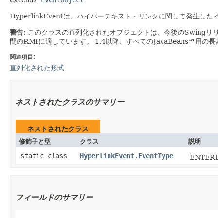
HyperlinkEventは、ハイパーテキスト・リンクに関して発
警告:
このクラスの直列化されたオブジェクトは、今後のSwingリ
間のRMIに適しています。
1.4以降、すべてのJavaBeans™用
関連項目:
直列化された形式
ネストされたクラスのサマリー
ネストされたクラス
修飾子と型
クラス
説明
static class
HyperlinkEvent.EventType
ENTE
フィールドのサマリー