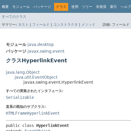
概要
モジュール
パッケージ
クラス
使用
ツリー
非推奨
索引
ヘルプ
すべてのクラス
サマリー:
ネスト
|
フィールド
|
コンストラクタ
|
メソッド
詳細:
フィールド 
モジュール
java.desktop
パッケージ
javax.swing.event
クラスHyperlinkEvent
java.lang.Object
java.util.EventObject
javax.swing.event.HyperlinkEvent
すべての実装されたインタフェース:
Serializable
直系の既知のサブクラス:
HTMLFrameHyperlinkEvent
public class 
HyperlinkEvent
extends 
EventObject