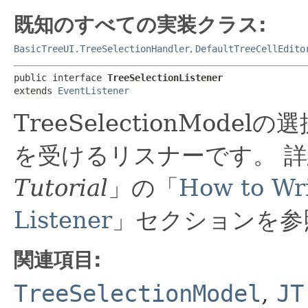
既知のすべての実装クラス:
BasicTreeUI.TreeSelectionHandler
,
DefaultTreeCellEdito
public interface 
TreeSelectionListener
extends 
EventListener
TreeSelectionMod
を受けるリスナーです。
詳
Tutorial
」の「
How to Wri
Listener
」セクションを参
関連項目:
TreeSelectionModel
,
JT