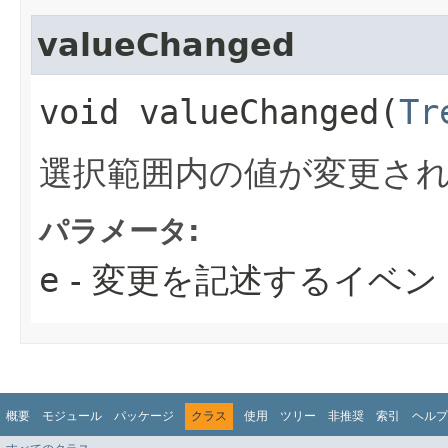
valueChanged
void valueChanged​(
Tr
選択範囲内の値が変更さ
パラメータ:
e
- 変更を記述するイベン
概要
モジュール
パッケージ
クラス
使用
ツリー
非推奨
索引
ヘルプ