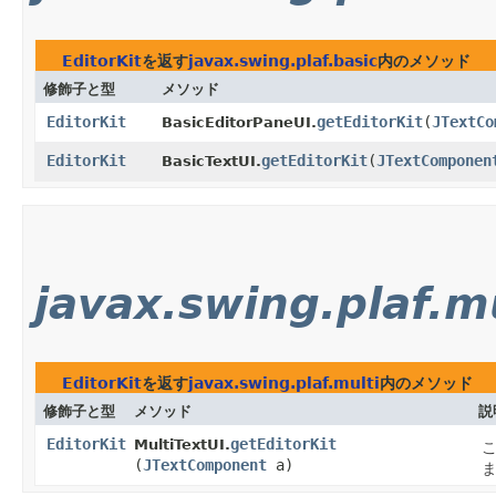
EditorKit
を返す
javax.swing.plaf.basic
内のメソッド
修飾子と型
メソッド
EditorKit
getEditorKit
​(
JTextCo
BasicEditorPaneUI.
EditorKit
getEditorKit
​(
JTextComponen
BasicTextUI.
javax.swing.plaf.m
EditorKit
を返す
javax.swing.plaf.multi
内のメソッド
修飾子と型
メソッド
説
EditorKit
getEditorKit
MultiTextUI.
(
JTextComponent
a)