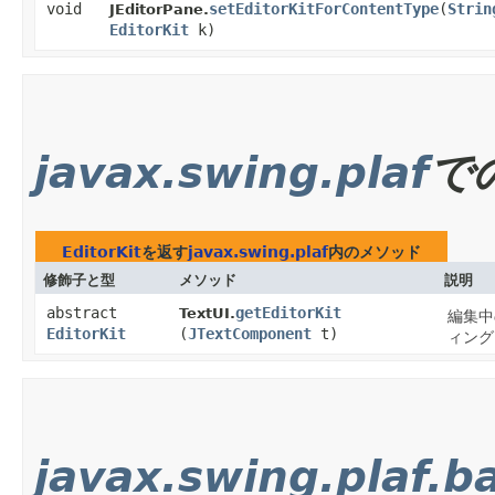
void
setEditorKitForContentType
​(
Strin
JEditorPane.
EditorKit
k)
javax.swing.plaf
で
EditorKit
を返す
javax.swing.plaf
内のメソッド
修飾子と型
メソッド
説明
abstract
getEditorKit
TextUI.
編集中
EditorKit
(
JTextComponent
t)
ィング
javax.swing.plaf.b