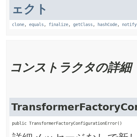
ェクト
clone
,
equals
,
finalize
,
getClass
,
hashCode
,
notify
コンストラクタの詳細
TransformerFactoryCon
public TransformerFactoryConfigurationError()