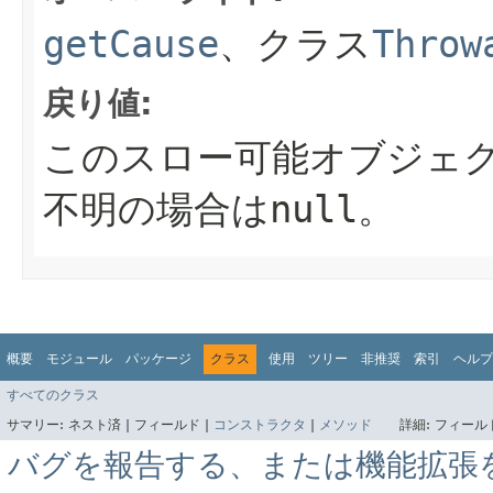
getCause
、クラス
Throw
戻り値:
このスロー可能オブジェ
不明の場合は
null
。
概要
モジュール
パッケージ
クラス
使用
ツリー
非推奨
索引
ヘルプ
すべてのクラス
サマリー:
ネスト済 |
フィールド |
コンストラクタ
|
メソッド
詳細:
フィールド
バグを報告する、または機能拡張