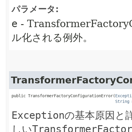
パラメータ:
e
- TransformerFactor
ル化される例外。
TransformerFactoryCon
public TransformerFactoryConfigurationError​(
Excepti
String
 
Exception
の基本原因と
しい
TransformerFacto