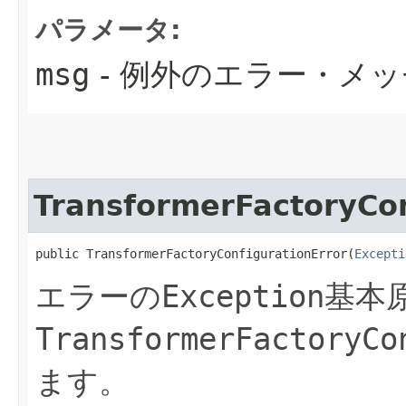
パラメータ:
msg
- 例外のエラー・メ
TransformerFactoryCon
public TransformerFactoryConfigurationError​(
Excepti
エラーの
Exception
基本
TransformerFactoryCo
ます。