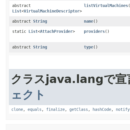
abstract
listVirtualMachines
List
<
VirtualMachineDescriptor
>
abstract
String
name
()
static
List
<
AttachProvider
>
providers
()
abstract
String
type
()
クラスjava.lang
ェクト
clone
,
equals
,
finalize
,
getClass
,
hashCode
,
notify