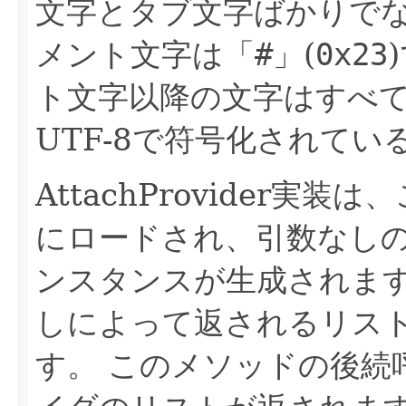
文字とタブ文字ばかりで
メント文字は
「#」
(
0x23
ト文字以降の文字はすべ
UTF-8で符号化されて
AttachProvider
にロードされ、引数なし
ンスタンスが生成されま
しによって返されるリス
す。
このメソッドの後続