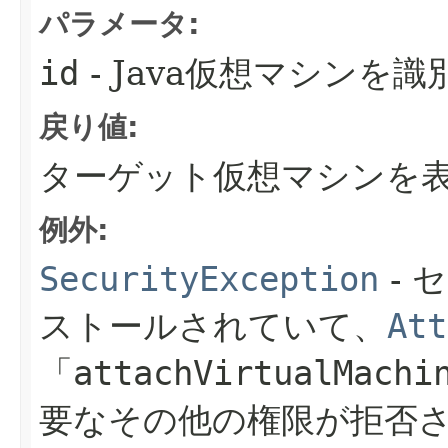
パラメータ:
id
- Java仮想マシンを
戻り値:
ターゲット仮想マシンを表すVi
例外:
SecurityException
- 
ストールされていて、
Att
「
attachVirtualMachi
要なその他の権限が拒否