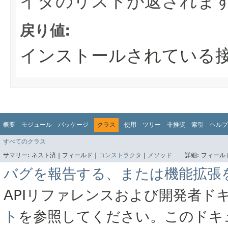
イダのリストが返されま
戻り値:
インストールされている
概要
モジュール
パッケージ
クラス
使用
ツリー
非推奨
索引
ヘルプ
すべてのクラス
サマリー:
ネスト済 |
フィールド |
コンストラクタ
|
メソッド
詳細:
フィールド
バグを報告する、または機能拡張
APIリファレンスおよび開発者ド
ト
を参照してください。このドキ